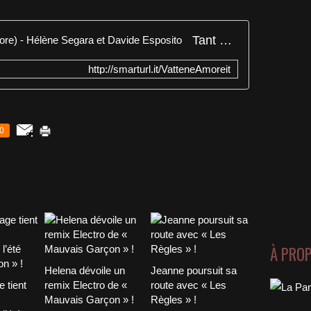
Tant qu'il est temps (Vattene amore) - Hélène Segara et Davide Esposito
http://smarturl.it/VatteneAmoreit
0
À PRO
Helena dévoile un
Jeanne poursuit sa
 tient
remix Electro de «
route avec « Les
Mauvais Garçon » !
Règles » !