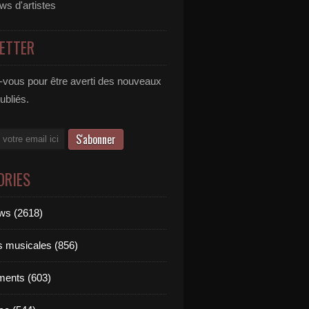
ews d'artistes
ETTER
vous pour être averti des nouveaux
publiés.
ORIES
ews (2618)
ts musicales (856)
ments (603)