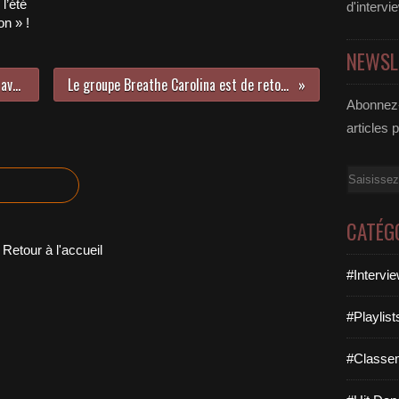
l’été
d'intervi
n » !
NEWSL
Les Rolling Stones sont de retour avec « Blue & Lonesome » !
Le groupe Breathe Carolina est de retour avec « Echo (Let Go) » !
Abonnez-
articles 
Email
CATÉG
Retour à l'accueil
#Intervi
#Playlis
#Classe