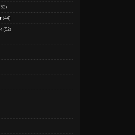
(52)
r
(44)
er
(52)