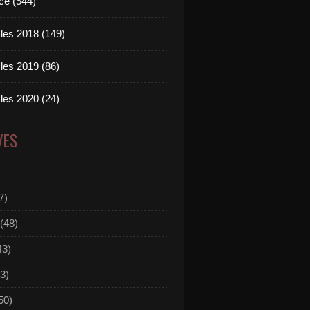
ce (544)
les 2018 (149)
les 2019 (86)
les 2020 (24)
VES
7)
(48)
43)
3)
50)