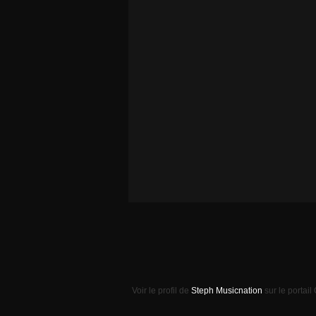
Voir le profil de
Steph Musicnation
sur le portail