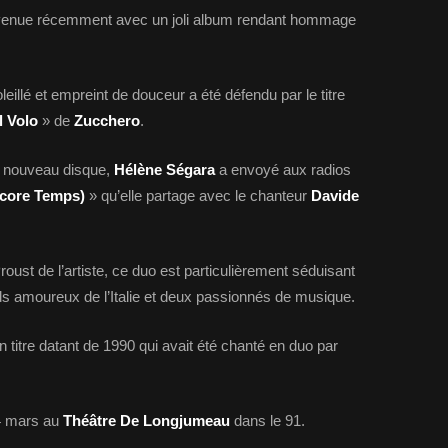
venue récemment avec un joli album rendant hommage
leillé et empreint de douceur a été défendu par le titre
Il Volo
» de
Zucchero
.
on nouveau disque,
Hélène Ségara
a envoyé aux radios
ncore Temps)
» qu’elle partage avec le chanteur
Davide
oust de l’artiste, ce duo est particulièrement séduisant
nds amoureux de l’Italie et deux passionnés de musique.
n titre datant de 1990 qui avait été chanté en duo par
4 mars au
Théâtre De Longjumeau
dans le 91.