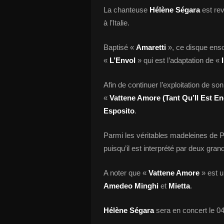
La chanteuse
Hélène Ségara
est re
à l’Italie.
Baptisé «
Amaretti
», ce disque enso
«
L’Envol
» qui est l’adaptation de «
Afin de continuer l’exploitation de s
«
Vattene Amore (Tant Qu’Il Est E
Esposito
.
Parmi les véritables madeleines de Pr
puisqu’il est interprété par deux gra
A noter que «
Vattene Amore
» est u
Amedeo Minghi
et
Mietta
.
Hélène Ségara
sera en concert le 0