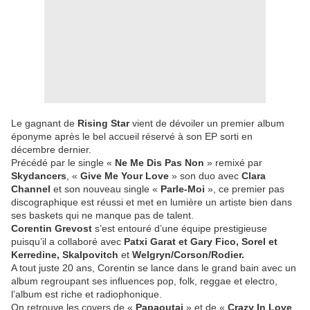
Le gagnant de
Rising Star
vient de dévoiler un premier album
éponyme après le bel accueil réservé à son EP sorti en
décembre dernier.
Précédé par le single «
Ne Me Dis Pas Non
» remixé par
Skydancers
, «
Give Me Your Love
» son duo avec
Clara
Channel
et son nouveau single «
Parle-Moi
», ce premier pas
discographique est réussi et met en lumière un artiste bien dans
ses baskets qui ne manque pas de talent.
Corentin Grevost
s’est entouré d’une équipe prestigieuse
puisqu’il a collaboré avec
Patxi Garat et Gary Fico, Sorel et
Kerredine, Skalpovitch
et
Welgryn/Corson/Rodier.
A tout juste 20 ans, Corentin se lance dans le grand bain avec un
album regroupant ses influences pop, folk, reggae et electro,
l’album est riche et radiophonique.
On retrouve les covers de «
Papaoutai
» et de «
Crazy In Love