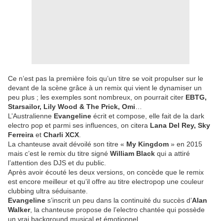
Ce n’est pas la première fois qu’un titre se voit propulser sur le
devant de la scène grâce à un remix qui vient le dynamiser un
peu plus ; les exemples sont nombreux, on pourrait citer
EBTG,
Starsailor, Lily Wood & The Prick, Omi
…
L’Australienne
Evangeline
écrit et compose, elle fait de la dark
electro pop et parmi ses influences, on citera
Lana Del Rey, Sky
Ferreira
et
Charli XCX
.
La chanteuse avait dévoilé son titre «
My Kingdom
» en 2015
mais c’est le remix du titre signé
William Black
qui a attiré
l’attention des DJS et du public.
Après avoir écouté les deux versions, on concède que le remix
est encore meilleur et qu’il offre au titre electropop une couleur
clubbing ultra séduisante.
Evangeline
s’inscrit un peu dans la continuité du succès d’
Alan
Walker
, la chanteuse propose de l’electro chantée qui possède
un vrai background musical et émotionnel.