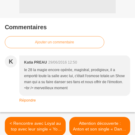
Commentaires
Ajouter un commentaire
K
Katia PREAU
29/06/2016 12:50
le 28 la magie encore opérée, magistral, prodigieux, il a
emporté toute la salle avec lui, c'était l'osmose totale.un Show
man qui a su faire danser ses fans et nous offrir de l'émotion.
<br /> merveilleux moment
Répondre
< Rencontre avec Loyal au
Attention découverte :
top avec leur single « You
Anton et son single « Danse
(Toi Et Moi) » !
Pour Moi » ! >