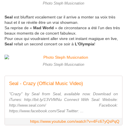
Photo Steph Musicnation
Seal
est bluffant vocalement car il arrive a monter sa voix très
haut et il se révèle être un vrai showman.
Sa reprise de «
Mad World
» de circonstance a été l’un des très
beaux moments de ce concert fabuleux.
Pour ceux qui voudraient aller vivre cet instant magique en live,
Seal
refait un second concert ce soir à
L'Olympia
!
Photo Steph Musicnation
Seal - Crazy (Official Music Video)
"Crazy" by Seal from Seal, available now. Download on
iTunes: http://bit.ly/13VVMNu Connect With Seal: Website:
http://www.seal.com/ Facebook:
https://www.facebook.com/Seal Twitter: ...
https://www.youtube.com/watch?v=4Fc67yQsPqQ