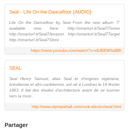
Seal - Life On the Dancefloor [AUDIO]
Life On the Dancefloor by Seal From the new album '7'
available now here: http://smarturl.it/Seal7iTunes
http://smarturl.it/Seal7Amazon http://smarturl.it/Seal7Target
http://smarturl.it/Seal7Store ...
https://www.youtube.com/watch?v=x6JEEWSaBBI
SEAL
Seal Henry Samuel, alias Seal et d'origines nigériane,
brésilienne et afro-caribéenne, est né à Londres le 19 février
1963. Il fait des études d'architecture avant de se tourner
vers la musi...
http://www.olympiahall.com/rock-electro/seal.html
Partager