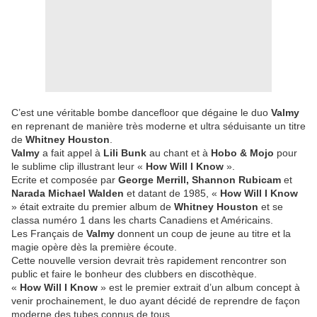
C’est une véritable bombe dancefloor que dégaine le duo
Valmy
en reprenant de manière très moderne et ultra séduisante un titre
de
Whitney Houston
.
Valmy
a fait appel à
Lili Bunk
au chant et à
Hobo & Mojo
pour
le sublime clip illustrant leur «
How Will I Know
».
Ecrite et composée par
George Merrill, Shannon Rubicam
et
Narada Michael Walden
et datant de 1985, «
How Will I Know
» était extraite du premier album de
Whitney Houston
et se
classa numéro 1 dans les charts Canadiens et Américains.
Les Français de
Valmy
donnent un coup de jeune au titre et la
magie opère dès la première écoute.
Cette nouvelle version devrait très rapidement rencontrer son
public et faire le bonheur des clubbers en discothèque.
«
How Will I Know
» est le premier extrait d’un album concept à
venir prochainement, le duo ayant décidé de reprendre de façon
moderne des tubes connus de tous.