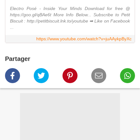
Electro Posé - Inside Your Minds Download for free @
https://goo.gl/qBAe6t More Info Below... Subscribe to Petit
Biscuit : http://petitbiscuit.lnk.to/youtube ➡ Like on Facebook
...
https://www.youtube.com/watch?v=juAAykpByXc
Partager