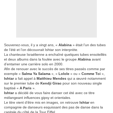
Souvenez-vous, il y a vingt ans, «
Alabina
» était l’un des tubes
de l’été et l’on découvrait Ishtar son interprète.
La chanteuse Israélienne a enchaîné quelques tubes ensoleillés
et deux albums dans la foulée avec le groupe
Alabina
avant
d’entamer une carrière solo en 2000.
Afin de renouer avec le succès de ses titres passés comme par
exemple «
Salma Ya Salama
», «
Lolole
» ou «
Comme Toi
»,
Ishtar
a fait appel à
Matthieu Mendes
qui a œuvré notamment
sur le premier tube de
Kendji Girac
pour son nouveau single
baptisé «
A Paris
».
Ishtar
a décidé de vous faire danser cet été avec ce titre
mélangeant influences gipsy et orientales.
Le titre vient d’être mis en images, on retrouve
Ishtar
en
compagnie de danseurs esquissant des pas de danse dans la
capitale du côté de la Tour Eiffel.