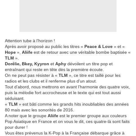
Attention tube à l’horizon !
Après avoir proposé au public les titres «
Peace & Love
» et «
Hope
»,
Aliife
est de retour avec une véritable bombe baptisée «
TLM
».
Dorélie, Bkey, Kyyron
et
Aphy
dévoilent un titre pop et
entraînant qui reste en tête dès la première écoute.
On ne peut pas résister à «
TLM
», ce titre est taillé pour les
radios et les clubs et il renferme plus d’un atout.
Tout d’abord, nous mettrons en avant l’harmonie des quatre voix,
puis la mélodie fort accrocheuse et le texte qui est tout aussi
séduisant.
«
TLM
» est bâti comme les grands hits inoubliables des années
80 mais avec les sonorités de 2016.
A noter que le groupe
Aliife
est le premier groupe aux couleurs
Pop Asiatique en France et on vous le dit, ces quatre-là sont faits
pour durer !
Vous êtes prévenus la K-Pop à la Française débarque grâce à