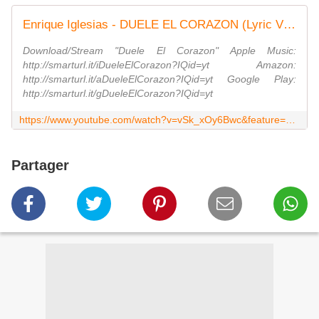
Enrique Iglesias - DUELE EL CORAZON (Lyric Video) ft. Wisin
Download/Stream "Duele El Corazon" Apple Music:
http://smarturl.it/iDueleElCorazon?IQid=yt Amazon:
http://smarturl.it/aDueleElCorazon?IQid=yt Google Play:
http://smarturl.it/gDueleElCorazon?IQid=yt
https://www.youtube.com/watch?v=vSk_xOy6Bwc&feature=youtu.be
Partager