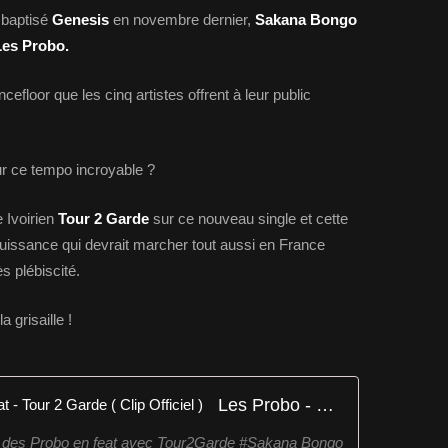
P baptisé
Genesis
en novembre dernier,
Sakana Bongo
es Probo.
efloor que les cinq artistes offrent à leur public
r ce tempo incroyable ?
e Ivoirien
Tour 2 Garde
sur ce nouveau single et cette
puissance qui devrait marcher tout aussi en France
ès plébiscité.
 grisaille !
Les Probo - Sakana Bongo - Feat - Tour 2 Garde ( Clip Officiel )
on des Probo en feat avec Tour2Garde #Sakana Bongo