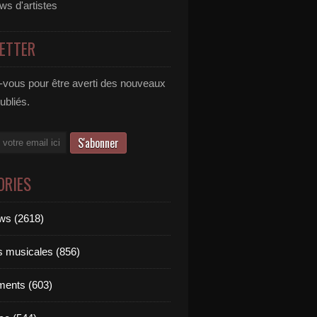
ews d'artistes
ETTER
vous pour être averti des nouveaux
publiés.
ORIES
ews (2618)
ts musicales (856)
ments (603)