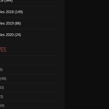
ce (544)
les 2018 (149)
les 2019 (86)
les 2020 (24)
VES
8)
(48)
43)
3)
50)