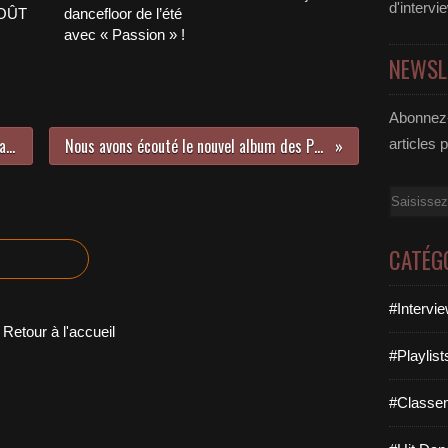
d'intervi
AOÛT
dancefloor de l’été
avec « Passion » !
NEWSL
Abonnez-
Découvrez le nouveau single de Graham Candy !
Nous avons écouté le nouvel album des Pet Shop Boys !
articles 
Email
CATÉG
#Intervi
Retour à l'accueil
#Playlis
#Classe