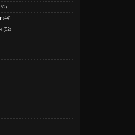
(52)
r
(44)
er
(52)