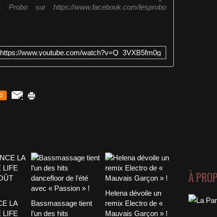
s Probo sur https://www.facebook.com/lesprobo
https://www.youtube.com/watch?v=Q_3VXB5fm0g
0
À PRO
Helena dévoile un
CE LA
Bassmassage tient
remix Electro de «
 LIFE
l’un des hits
Mauvais Garçon » !