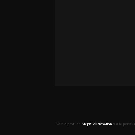
Voir le profil de
Steph Musicnation
sur le portail