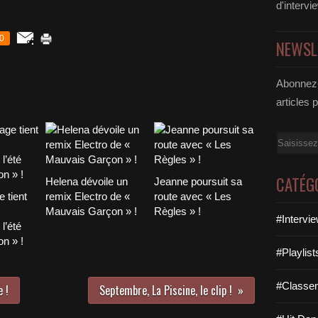
d'intervi
0
NEWSL
Abonnez-
articles 
Email
CATÉG
Helena dévoile un
Jeanne poursuit sa
 tient
remix Electro de «
route avec « Les
Mauvais Garçon » !
Règles » !
#Intervi
l’été
n » !
#Playlis
#Classe
e !
Septembre, La Piscine, le clip !