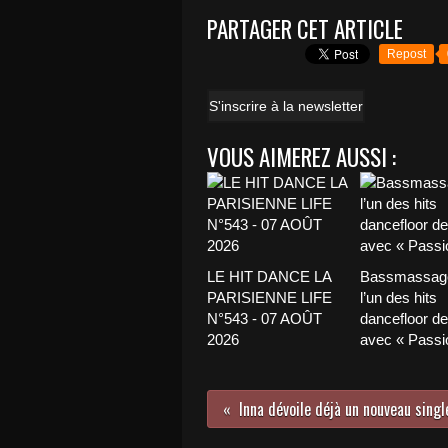
PARTAGER CET ARTICLE
Repost
S'inscrire à la newsletter
VOUS AIMEREZ AUSSI :
LE HIT DANCE LA
Bassmassage
PARISIENNE LIFE
l’un des hits
N°543 - 07 AOÛT
dancefloor de 
2026
avec « Passio
Inna dévoile déjà un nouveau singl