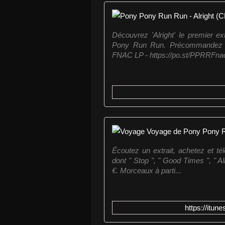
Découvrez 'Alright' le premier 
Pony Run Run. Précommandez l
FNAC LP - https://po.st/PPRRFnacV
Écoutez un extrait, achetez et t
dont " Stop ", " Good Times ", " Al
€. Morceaux à parti...
https://itu