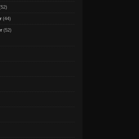
(52)
r
(44)
er
(52)