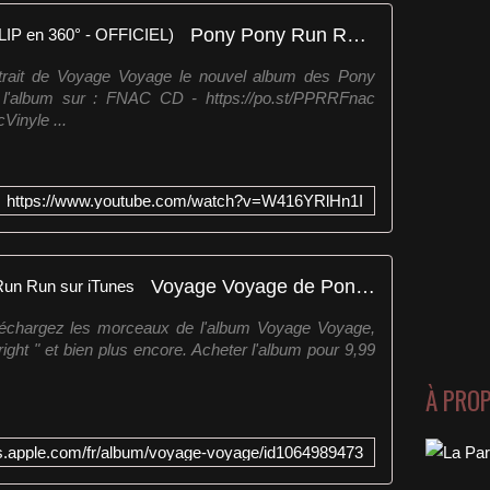
Pony Pony Run Run - Alright (CLIP en 360° - OFFICIEL)
extrait de Voyage Voyage le nouvel album des Pony
'album sur : FNAC CD - https://po.st/PPRRFnac
inyle ...
https://www.youtube.com/watch?v=W416YRlHn1I
Voyage Voyage de Pony Pony Run Run sur iTunes
éléchargez les morceaux de l'album Voyage Voyage,
right " et bien plus encore. Acheter l'album pour 9,99
À PRO
nes.apple.com/fr/album/voyage-voyage/id1064989473