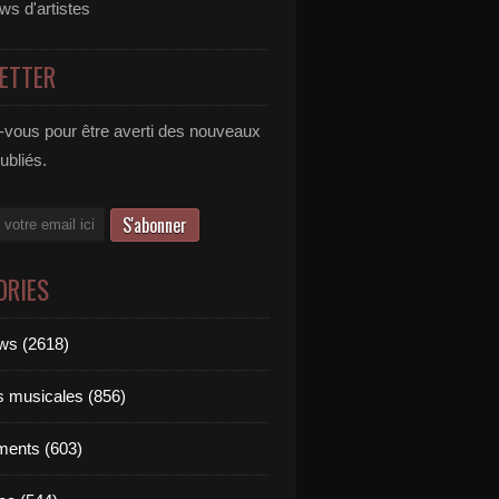
ews d'artistes
ETTER
vous pour être averti des nouveaux
publiés.
ORIES
ews (2618)
ts musicales (856)
ments (603)