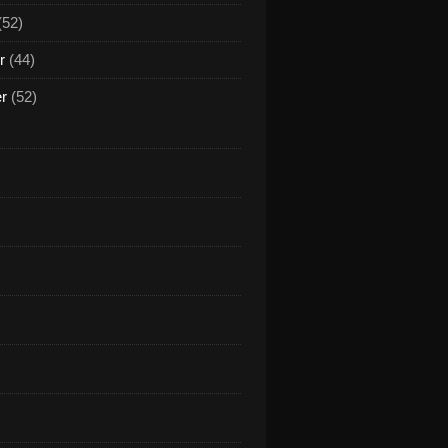
(52)
r
(44)
er
(52)