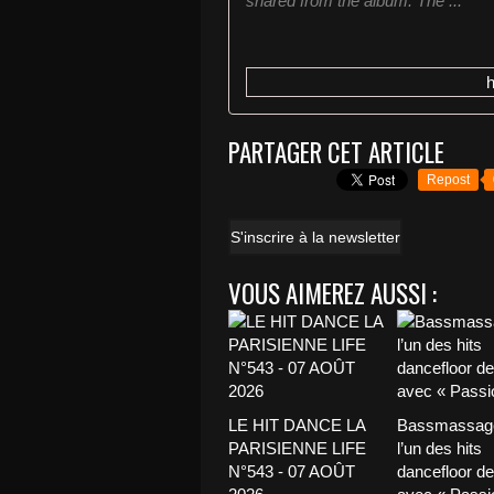
shared from the album. The ...
PARTAGER CET ARTICLE
Repost
S'inscrire à la newsletter
VOUS AIMEREZ AUSSI :
LE HIT DANCE LA
Bassmassage
PARISIENNE LIFE
l’un des hits
N°543 - 07 AOÛT
dancefloor de 