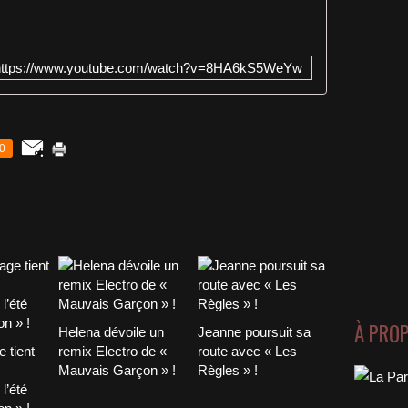
https://www.youtube.com/watch?v=8HA6kS5WeYw
0
À PRO
Helena dévoile un
Jeanne poursuit sa
 tient
remix Electro de «
route avec « Les
Mauvais Garçon » !
Règles » !
l’été