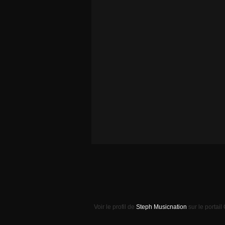
Voir le profil de
Steph Musicnation
sur le portail