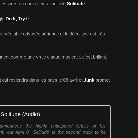
ues jours un nouvel extrait intitulé
Solitude
.
gle
Do It, Try It.
e véritable odyssée aérienne et le décollage est très
nnent comme une vraie claque musicale, c’est brillant,
 qui reviendra dans les bacs le 08 avril et
Junk
promet
Solitude (Audio)
nounces the highly anticipated details of his
nk' out April 8. 'Solitude' is the second track to be