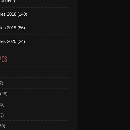
ce (544)
les 2018 (149)
les 2019 (86)
les 2020 (24)
VES
7)
(48)
43)
3)
50)