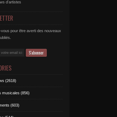
ews d'artistes
ETTER
vous pour être averti des nouveaux
publiés.
ORIES
ews (2618)
ts musicales (856)
ments (603)