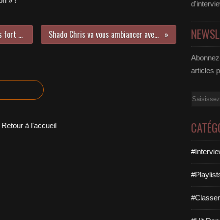
n » !
d'intervi
NEWSL
Les Australiens de Rüfüs font très fort avec leur nouvel album !
Shado Chris va vous ambiancer avec C’Est Pas Possible !
Abonnez-
articles 
Email
CATÉG
Retour à l'accueil
#Intervi
#Playlis
#Classe