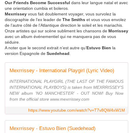
Our Friends Become Successful
dans leur langue natal et avec
une orientation cumbia et boleros.
Mexrrissey
vous fait doublement voyager, vous survolez la
discographie de l’ex leader de
The Smiths
et vous vous envolez
de l’autre côté de l’Atlantique direction le soleil et les mariachis.
Onze artistes qui sur scène subliment les chansons de
Morrissey
avec un album événementiel qui ne manquera pas de vous
séduire.
A noter que le second extrait n’est autre qu’
Estuvo Bien
la
version Espagnole de
Suedehead
.
Mexrrissey - International Playgirl (Lyric Video)
INTERNATIONAL PLAYGIRL (THE LAST OF THE FAMOUS
INTERNATIONAL PLAYBOYS) is taken from MEXRRISSEY'S
NEW album 'NO MANCHESTER' - OUT NOW! Buy Now
from the official store www.mexrrissey.com
https://www.youtube.com/watch?v=T7v8QW4xW1M
Mexrrissey - Estuvo Bien (Suedehead)