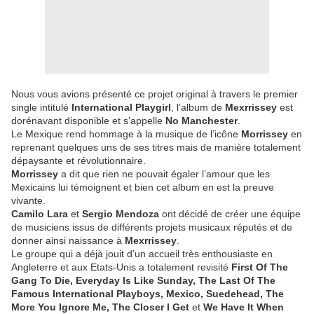
Nous vous avions présenté ce projet original à travers le premier
single intitulé
International Playgirl
, l’album de
Mexrrissey
est
dorénavant disponible et s’appelle
No Manchester
.
Le Mexique rend hommage à la musique de l’icône
Morrissey
en
reprenant quelques uns de ses titres mais de manière totalement
dépaysante et révolutionnaire.
Morrissey
a dit que rien ne pouvait égaler l’amour que les
Mexicains lui témoignent et bien cet album en est la preuve
vivante.
Camilo Lara
et
Sergio Mendoza
ont décidé de créer une équipe
de musiciens issus de différents projets musicaux réputés et de
donner ainsi naissance à
Mexrrissey
.
Le groupe qui a déjà jouit d’un accueil très enthousiaste en
Angleterre et aux Etats-Unis a totalement revisité
First Of The
Gang To Die, Everyday Is Like Sunday, The Last Of The
Famous International Playboys, Mexico, Suedehead, The
More You Ignore Me, The Closer I Get
et
We Have It When