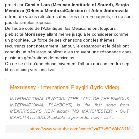
projet car
Camilo Lara (Mexican Institude of Sound), Sergio
Mendoza (Orkesta Mendoza/Calexico)
et
Aden Jodorowski
offrent de vraies relectures des titres et en Espagnols, ce ne sont
pas de simples reprises.
De l’autre côté de l’Atlantique, les Mexicains ont toujours
plébiscité
Morrissey
allant même jusqu’à le considérer comme
un prophète. La force de ses chansons dont les thèmes
récurrents sont notamment l’amour, le désamour et le désir ont
conquis un très large publicet elles trouvent une résonance chez
plusieurs générations de mexicains.
On ne se dit qu’une chose, vivement l’album qui contiendra sept
titres et cinq versions live.
Mexrrissey - International Playgirl (Lyric Video)
INTERNATIONAL PLAYGIRL (THE LAST OF THE FAMOUS
INTERNATIONAL PLAYBOYS) is the first song from
MEXRRISSEY'S NEW album 'NO MANCHESTER' - OUT
MARCH 4TH 2016 Available to pre-order now - visit ...
https://www.youtube.com/watch?v=T7v8QW4xW1M