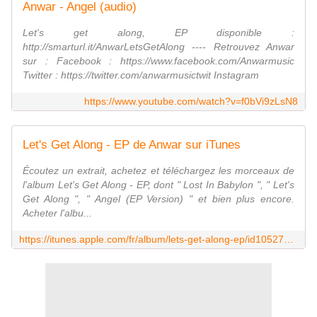
Anwar - Angel (audio)
Let's get along, EP disponible :
http://smarturl.it/AnwarLetsGetAlong ---- Retrouvez Anwar
sur : Facebook : https://www.facebook.com/Anwarmusic
Twitter : https://twitter.com/anwarmusictwit Instagram
https://www.youtube.com/watch?v=f0bVi9zLsN8
Let's Get Along - EP de Anwar sur iTunes
Écoutez un extrait, achetez et téléchargez les morceaux de
l'album Let's Get Along - EP, dont " Lost In Babylon ", " Let's
Get Along ", " Angel (EP Version) " et bien plus encore.
Acheter l'albu...
https://itunes.apple.com/fr/album/lets-get-along-ep/id1052776647