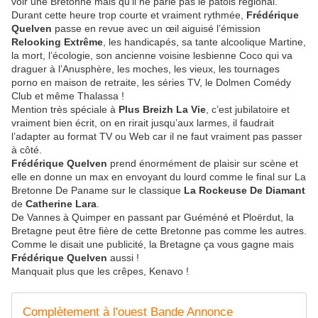
voir une Bretonne mais qu’il ne parle pas le patois régional.
Durant cette heure trop courte et vraiment rythmée,
Frédérique
Quelven
passe en revue avec un œil aiguisé l’émission
Relooking Extrême
, les handicapés, sa tante alcoolique Martine,
la mort, l’écologie, son ancienne voisine lesbienne Coco qui va
draguer à l’Anusphère, les moches, les vieux, les tournages
porno en maison de retraite, les séries TV, le Dolmen Comédy
Club et même Thalassa !
Mention très spéciale à
Plus Breizh La Vie
, c’est jubilatoire et
vraiment bien écrit, on en rirait jusqu’aux larmes, il faudrait
l’adapter au format TV ou Web car il ne faut vraiment pas passer
à côté.
Frédérique Quelven
prend énormément de plaisir sur scène et
elle en donne un max en envoyant du lourd comme le final sur La
Bretonne De Paname sur le classique
La Rockeuse De Diamant
de
Catherine Lara
.
De Vannes à Quimper en passant par Guéméné et Ploërdut, la
Bretagne peut être fière de cette Bretonne pas comme les autres.
Comme le disait une publicité, la Bretagne ça vous gagne mais
Frédérique Quelven
aussi !
Manquait plus que les crêpes, Kenavo !
Complètement à l'ouest Bande Annonce