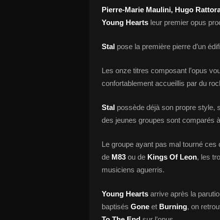
Pierre-Marie Maulini, Hugo Rattor
Young Hearts
leur premier opus prod
Stal
pose la première pierre d’un édif
Les onze titres composant l’opus vo
confortablement accueillis par du rock 
Stal
possède déjà son propre style, so
des jeunes groupes sont comparés à t
Le groupe ayant pas mal tourné ces 
de
M83
ou de
Kings Of Leon
, les t
musiciens aguerris.
Young Hearts
arrive après la parut
baptisés
Gone
et
Burning
, on retrou
To The End
sur l’opus.