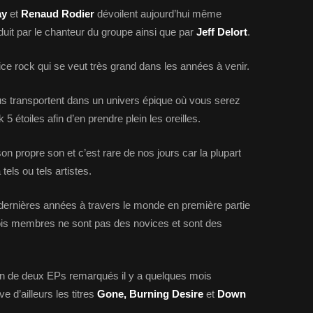
ay
et
Renaud Rodier
dévoilent aujourd’hui même
uit par le chanteur du groupe ainsi que par
Jeff Delort
.
ice rock qui se veut très grand dans les années à venir.
us transportent dans un univers épique où vous serez
5 étoiles afin d’en prendre plein les oreilles.
n propre son et c’est rare de nos jours car la plupart
els ou tels artistes.
dernières années à travers le monde en première partie
rois membres ne sont pas des novices et sont des
ion de deux EPs remarqués il y a quelques mois
ve d’ailleurs les titres
Gone, Burning Desire
et
Down