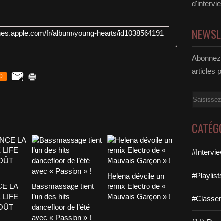
d'intervi
NEWSL
tunes.apple.com/fr/album/young-hearts/id1038564191
Abonnez-
articles 
0
Email
CATÉG
#Intervi
#Playlis
Helena dévoile un
CE LA
Bassmassage tient
remix Electro de «
 LIFE
l’un des hits
Mauvais Garçon » !
#Classe
AOÛT
dancefloor de l’été
avec « Passion » !