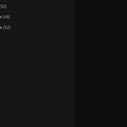
(52)
r
(44)
er
(52)