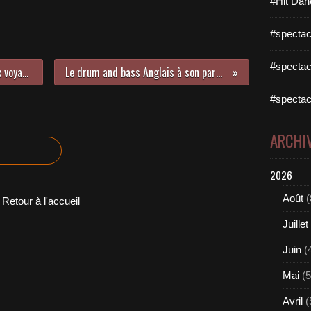
#Hit Dan
#spectac
#spectac
Vivian Roost dévoile un somptueux voyage musical baptisé Départ !
Le drum and bass Anglais à son paroxysme avec Rudimental !
#spectac
ARCHI
2026
Août
(
Retour à l'accueil
Juillet
Juin
(
Mai
(5
Avril
(