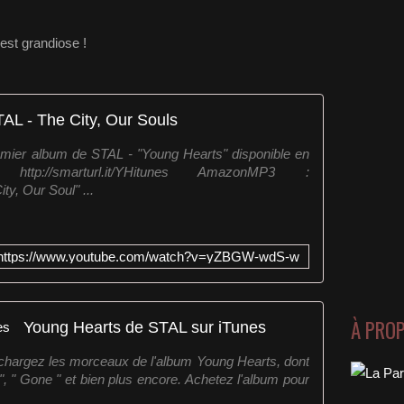
est grandiose !
AL - The City, Our Souls
remier album de STAL - "Young Hearts" disponible en
tp://smarturl.it/YHitunes AmazonMP3 :
ty, Our Soul" ...
https://www.youtube.com/watch?v=yZBGW-wdS-w
À PRO
Young Hearts de STAL sur iTunes
léchargez les morceaux de l'album Young Hearts, dont
, " Gone " et bien plus encore. Achetez l'album pour