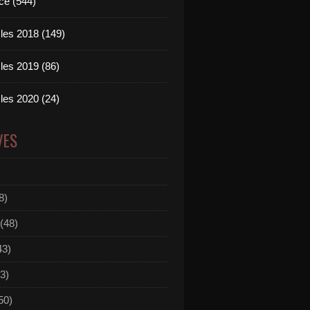
ce (544)
les 2018 (149)
les 2019 (86)
les 2020 (24)
VES
8)
(48)
43)
3)
50)