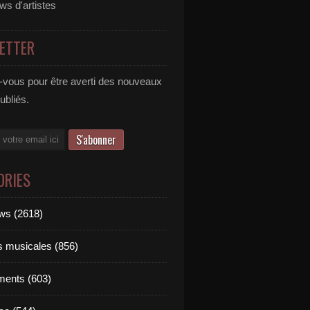
ews d'artistes
ETTER
vous pour être averti des nouveaux
publiés.
ORIES
ews (2618)
ts musicales (856)
ments (603)