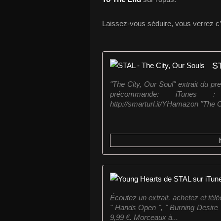
Laissez-vous séduire, vous verrez c’
ST
"The City, Our Soul" extrait du p
précommande: iTunes : ht
http://smarturl.it/YHamazon "The Ci
Écoutez un extrait, achetez et té
" Hands Open ", " Burning Desire "
9,99 €. Morceaux à...