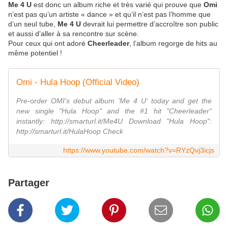
Me 4 U
est donc un album riche et très varié qui prouve que
Omi
n’est pas qu’un artiste « dance » et qu’il n’est pas l’homme que
d’un seul tube,
Me 4 U
devrait lui permettre d’accroître son public
et aussi d’aller à sa rencontre sur scène.
Pour ceux qui ont adoré
Cheerleader
, l’album regorge de hits au
même potentiel !
Omi - Hula Hoop (Official Video)
Pre-order OMI's debut album 'Me 4 U' today and get the
new single "Hula Hoop" and the #1 hit "Cheerleader"
instantly: http://smarturl.it/Me4U Download "Hula Hoop":
http://smarturl.it/HulaHoop Check
https://www.youtube.com/watch?v=RYzQvj3icjs
Partager