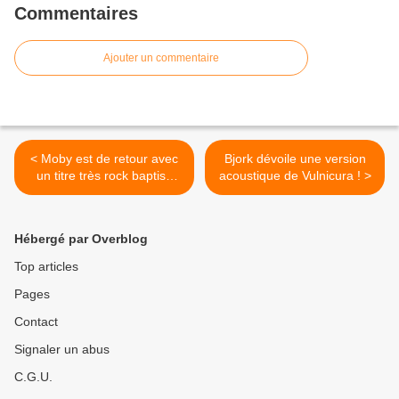
Commentaires
Ajouter un commentaire
< Moby est de retour avec
Bjork dévoile une version
un titre très rock baptisé
acoustique de Vulnicura ! >
The Light Is Clear In My
Eyes !
Hébergé par Overblog
Top articles
Pages
Contact
Signaler un abus
C.G.U.