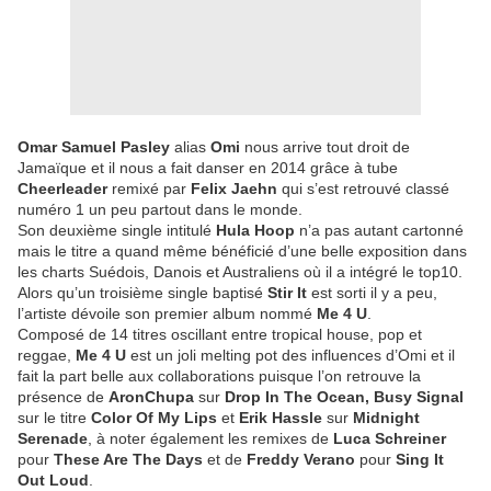
Omar Samuel Pasley
alias
Omi
nous arrive tout droit de
Jamaïque et il nous a fait danser en 2014 grâce à tube
Cheerleader
remixé par
Felix Jaehn
qui s’est retrouvé classé
numéro 1 un peu partout dans le monde.
Son deuxième single intitulé
Hula Hoop
n’a pas autant cartonné
mais le titre a quand même bénéficié d’une belle exposition dans
les charts Suédois, Danois et Australiens où il a intégré le top10.
Alors qu’un troisième single baptisé
Stir It
est sorti il y a peu,
l’artiste dévoile son premier album nommé
Me 4 U
.
Composé de 14 titres oscillant entre tropical house, pop et
reggae,
Me 4 U
est un joli melting pot des influences d’Omi et il
fait la part belle aux collaborations puisque l’on retrouve la
présence de
AronChupa
sur
Drop In The Ocean, Busy Signal
sur le titre
Color Of My Lips
et
Erik Hassle
sur
Midnight
Serenade
, à noter également les remixes de
Luca Schreiner
pour
These Are The Days
et de
Freddy Verano
pour
Sing It
Out Loud
.