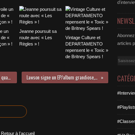
d'intervi
NEWSL
le un
Jeanne poursuit sa
Abonnez-
 de «
route avec « Les
Vintage Culture et
articles 
on » !
Règles » !
DEPARTAMENTO
repensent le « Toxic »
de Britney Spears !
Email
CATÉG
Le retour de Crazy Town est passé quasiment inaperçu et pourtant…
Lawson signe un EP/album grandiose, attention tubes à l’horizon !
#Intervi
#Playlis
#Classe
Retour à l'accueil