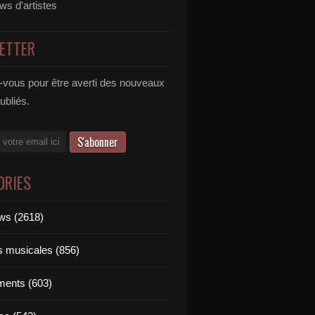
ews d'artistes
ETTER
vous pour être averti des nouveaux
publiés.
ORIES
ews (2618)
ts musicales (856)
ments (603)