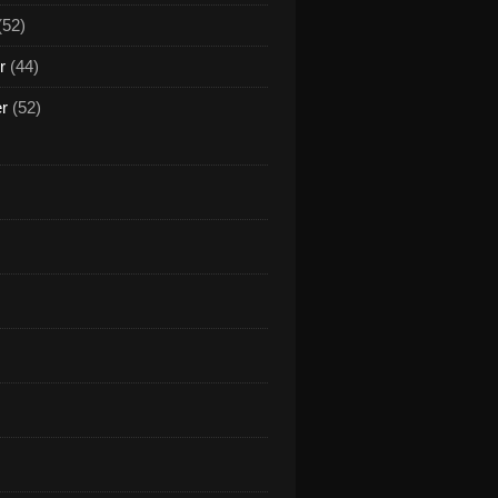
(52)
r
(44)
er
(52)