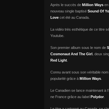
Après le succès de
Million Ways
en 
nouveau single baptisé
Sound Of Yo
Love
cet été au Canada.
La vidéo très esthétique de ce titre 
Youtube.
Son premier album sous le nom de
S
Cosmonaut And The Girl
, deux sin
Red Light
.
Connu avant sous son véritable no
popularité grâce à
Million Ways
.
Le Canadien se lance maintenant à l’
ne France grâce au label
Polydor
.
Le titre a cartonné au Canada, se c