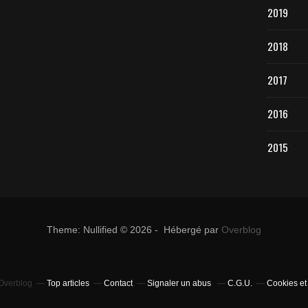
2019
2018
2017
2016
2015
Theme: Nullified © 2026 - Hébergé par
Overblog
 Overblog
Top articles
Contact
Signaler un abus
C.G.U.
Cookies et