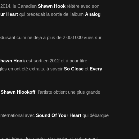
2014, le Canadien
Shawn Hook
réitère avec son
ur Heart
qui précédait la sortie de l’album
Analog
séduisant culmine déjà à plus de 2 000 000 vues sur
hawn Hook
est sorti en 2012 et à pour titre
gles en ont été extraits, à savoir
So Close
et
Every
m
Shawn Hlookoff
, l’artiste obtient une plus grande
international avec
Sound Of Your Heart
qui débarque
lassant 5ème des ventes de singles et notamment