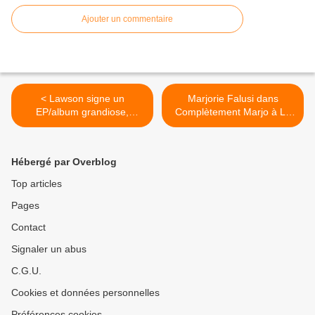
Ajouter un commentaire
< Lawson signe un
Marjorie Falusi dans
EP/album grandiose,
Complètement Marjo à La
attention tubes à l’horizon !
Cible, nous y étions ! >
Hébergé par Overblog
Top articles
Pages
Contact
Signaler un abus
C.G.U.
Cookies et données personnelles
Préférences cookies