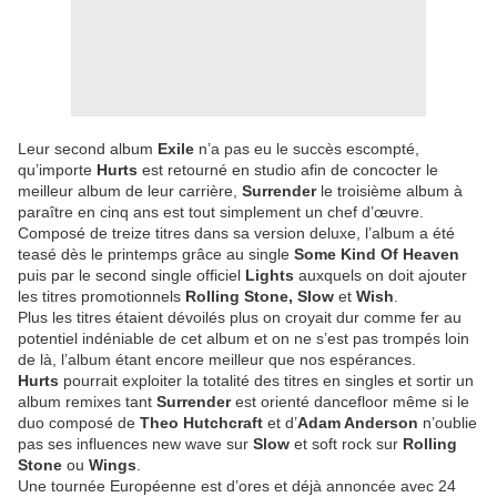
Leur second album
Exile
n’a pas eu le succès escompté,
qu’importe
Hurts
est retourné en studio afin de concocter le
meilleur album de leur carrière,
Surrender
le troisième album à
paraître en cinq ans est tout simplement un chef d’œuvre.
Composé de treize titres dans sa version deluxe, l’album a été
teasé dès le printemps grâce au single
Some Kind Of Heaven
puis par le second single officiel
Lights
auxquels on doit ajouter
les titres promotionnels
Rolling Stone, Slow
et
Wish
.
Plus les titres étaient dévoilés plus on croyait dur comme fer au
potentiel indéniable de cet album et on ne s’est pas trompés loin
de là, l’album étant encore meilleur que nos espérances.
Hurts
pourrait exploiter la totalité des titres en singles et sortir un
album remixes tant
Surrender
est orienté dancefloor même si le
duo composé de
Theo Hutchcraft
et d’
Adam Anderson
n’oublie
pas ses influences new wave sur
Slow
et soft rock sur
Rolling
Stone
ou
Wings
.
Une tournée Européenne est d’ores et déjà annoncée avec 24