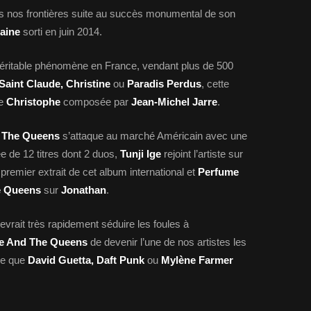
 nos frontières suite au succès monumental de son
aine
sorti en juin 2014.
éritable phénomène en France, vendant plus de 500
Saint Claude, Christine
ou
Paradis Perdus
, cette
de
Christophe
composée par
Jean-Michel Jarre
.
d The Queens
s’attaque au marché Américain avec une
 de 12 titres dont 2 duos,
Tunji Ige
rejoint l’artiste sur
 premier extrait de cet album international et
Perfume
e Queens
sur
Jonathan
.
devrait très rapidement séduire les foules à
ne And The Queens
de devenir l’une de nos artistes les
re que
David Guetta, Daft Punk
ou
Mylène Farmer