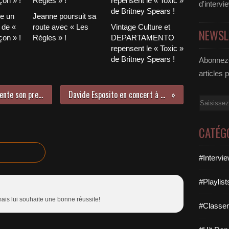
d'intervi
le un
Jeanne poursuit sa
 de «
route avec « Les
Vintage Culture et
NEWSL
on » !
Règles » !
DEPARTAMENTO
repensent le « Toxic »
de Britney Spears !
Abonnez-
articles 
Interview : Barbara Lune vous présente son premier single officiel baptisé On Se Perd !
Davide Esposito en concert à L’Européen le 24 novembre !
Email
CATÉG
#Intervi
#Playlis
mais lui souhaite une bonne réussite!
#Classe