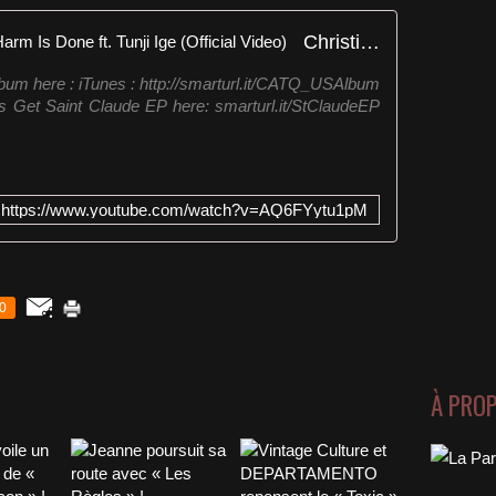
Christine and the Queens - No Harm Is Done ft. Tunji Ige (Official Video)
lbum here : iTunes : http://smarturl.it/CATQ_USAlbum
 Get Saint Claude EP here: smarturl.it/StClaudeEP
https://www.youtube.com/watch?v=AQ6FYytu1pM
0
À PRO