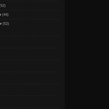
(52)
r
(44)
er
(52)