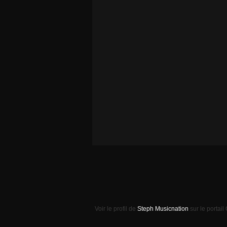
Voir le profil de
Steph Musicnation
sur le portail