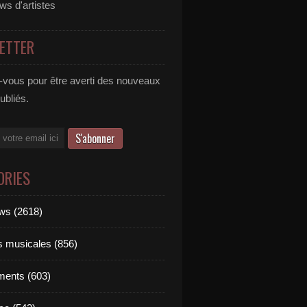
ews d'artistes
ETTER
vous pour être averti des nouveaux
publiés.
ORIES
ews (2618)
ts musicales (856)
ments (603)