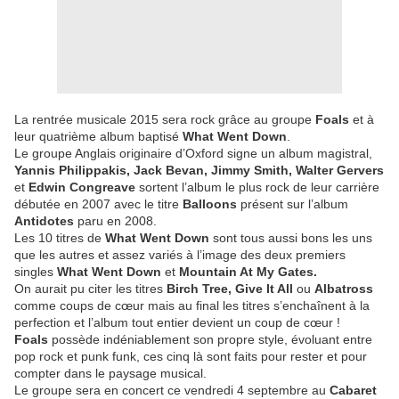
La rentrée musicale 2015 sera rock grâce au groupe
Foals
et à
leur quatrième album baptisé
What Went Down
.
Le groupe Anglais originaire d’Oxford signe un album magistral,
Yannis Philippakis, Jack Bevan, Jimmy Smith, Walter Gervers
et
Edwin Congreave
sortent l’album le plus rock de leur carrière
débutée en 2007 avec le titre
Balloons
présent sur l’album
Antidotes
paru en 2008.
Les 10 titres de
What Went Down
sont tous aussi bons les uns
que les autres et assez variés à l’image des deux premiers
singles
What Went Down
et
Mountain At My Gates.
On aurait pu citer les titres
Birch Tree, Give It All
ou
Albatross
comme coups de cœur mais au final les titres s’enchaînent à la
perfection et l’album tout entier devient un coup de cœur !
Foals
possède indéniablement son propre style, évoluant entre
pop rock et punk funk, ces cinq là sont faits pour rester et pour
compter dans le paysage musical.
Le groupe sera en concert ce vendredi 4 septembre au
Cabaret