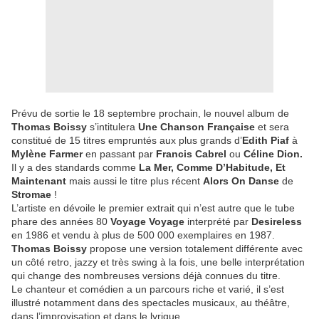
Prévu de sortie le 18 septembre prochain, le nouvel album de
Thomas Boissy
s’intitulera
Une Chanson Française
et sera
constitué de 15 titres empruntés aux plus grands d’
Edith Piaf
à
Mylène Farmer
en passant par
Francis Cabrel
ou
Céline Dion.
Il y a des standards comme
La Mer, Comme D’Habitude, Et
Maintenant
mais aussi le titre plus récent
Alors On Danse
de
Stromae
!
L’artiste en dévoile le premier extrait qui n’est autre que le tube
phare des années 80
Voyage Voyage
interprété par
Desireless
en 1986 et vendu à plus de 500 000 exemplaires en 1987.
Thomas Boissy
propose une version totalement différente avec
un côté retro, jazzy et très swing à la fois, une belle interprétation
qui change des nombreuses versions déjà connues du titre.
Le chanteur et comédien a un parcours riche et varié, il s’est
illustré notamment dans des spectacles musicaux, au théâtre,
dans l’improvisation et dans le lyrique.