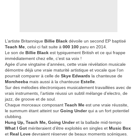
L’artiste Britannique
Billie Black
dévoile un second EP baptisé
Teach Me
, celui ci fait suite à
000 100
paru en 2014.
Le son de
Billie Black
est typiquement British et ce qui frappe
immédiatement chez elle, c’est sa voix !
Agée d’une vingtaine d’années, cette vraie révélation musicale
démontre déjà une vraie maturité artistique et vocale que l’on
pourrait comparer à celle de
Skye Edwards
la chanteuse de
Morcheeba
mais aussi à la chanteuse
Estelle
.
Sur des mélodies électroniques musicalement travaillées avec de
vrais instruments, l’artiste réussi un subtil mélange d’electro, de
jazz, de groove et de soul.
Chaque morceaux composant
Teach Me
est une vraie réussite,
le summum étant atteint sur
Going Under
qui a un fort potentiel
clubbing.
Hung Up, Teach Me, Going Under
et la ballade mid-tempo
What I Got
mériteraient d’être exploités en singles et
Music Box
et
Real Love
devraient réserver de beaux moments scéniques.