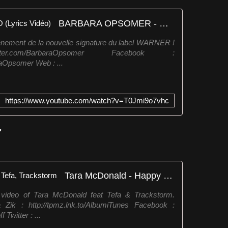
BARBARA OPSOMER - HELLO (Lyrics Vidéo)
nement de la nouvelle signature du label WARNER !
tter.com/BarbaraOpsomer Facebook :
aOpsomer Web : ...
https://www.youtube.com/watch?v=T0Jmi9o7vhc
"
Tara McDonald - Happy Hour ft. Tefa, Trackstorm
video of Tara McDonald feat Tefa & Trackstorm.
ik : http://tpmz.lnk.to/AlbumiTunes Facebook :
Twitter : ...