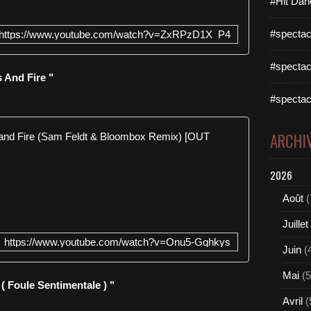
#Hit Dan
#spectac
https://www.youtube.com/watch?v=ZxRPzD1X_P4
#spectac
 And Fire "
#spectac
I Am Oak -
ARCHI
S
2026
a
m
Août
(
F
e
Juillet
l
https://www.youtube.com/watch?v=Onu5-Gqhkys
d
Juin
(
t
&
Mai
(5
( Foule Sentimentale ) "
B
Avril
(
l