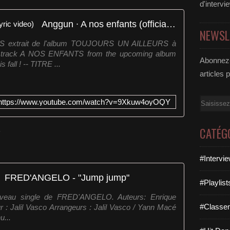
d'intervi
Anggun ∙ A nos enfants (official lyric video)
NEWSL
S extrait de l'album TOUJOURS UN AILLEURS à
ew track A NOS ENFANTS from the upcoming album
Abonnez-
ll ! -- TITRE ...
articles 
Email
https://www.youtube.com/watch?v=9Xkuw4oyOQY
CATÉG
"
#Intervi
FRED'ANGELO - "Jump jump"
#Playlis
uveau single de FRED'ANGELO. Auteurs: Enrique
#Classe
 : Jalil Vasco Arrangeurs : Jalil Vasco / Yann Macé
u...