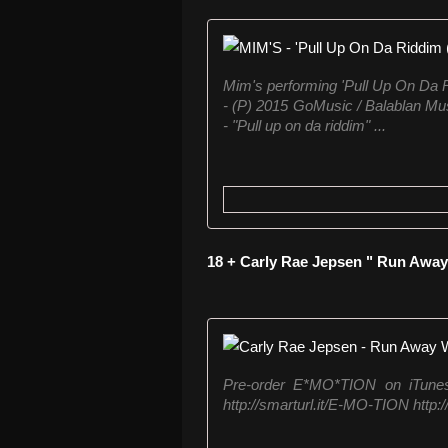
Mim's performing 'Pull Up On Da R
- (P) 2015 GoMusic / Balablan M
- "Pull up on da riddim" ...
18 + Carly Rae Jepsen " Run Away
Pre-order E*MO*TION on iTunes 
http://smarturl.it/E-MO-TION http