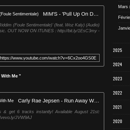
o
Mars
o
MIM'S - 'Pull Up On Da Riddim (Foule Sentimentale)
m
Févrie
b
iddim (Foule Sentimentale)' (feat. Woz Kaly) (Audio)
o
Janvi
usic. OUT NOW ON ITUNES : http://bit.ly/1EsC3my -
x
p
r
e
2025
s
https://www.youtube.com/watch?v=6Cx2oo4GS0E
e
2024
n
t
 With Me "
t
2023
h
e
2022
i
Carly Rae Jepsen - Run Away With Me
r
2021
r
& get 6 tracks instantly! Available August 21st:
e
://vevo.ly/JVW9AJ
m
2020
i
x