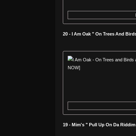
20 - I Am Oak " On Trees And Birds
19 - Mim's " Pull Up On Da Riddim 