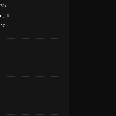
(52)
r
(44)
er
(52)