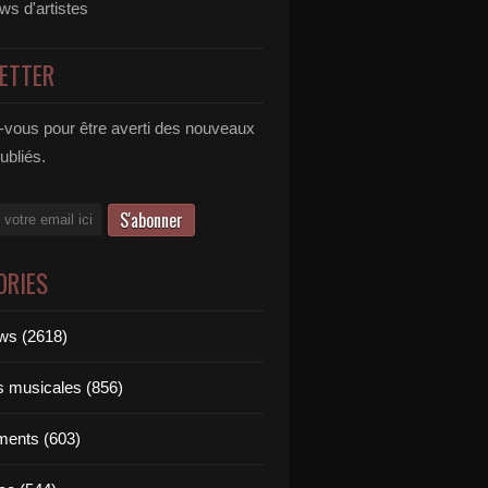
ews d'artistes
ETTER
vous pour être averti des nouveaux
publiés.
ORIES
ews (2618)
ts musicales (856)
ments (603)