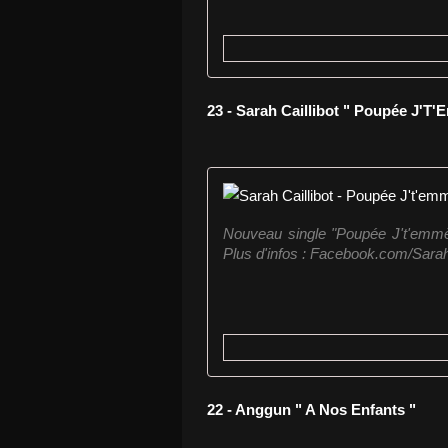
23 - Sarah Caillibot " Poupée J'T
Nouveau single "Poupée J't'emmèn
Plus d'infos : Facebook.com/Sarah
22 - Anggun " A Nos Enfants "