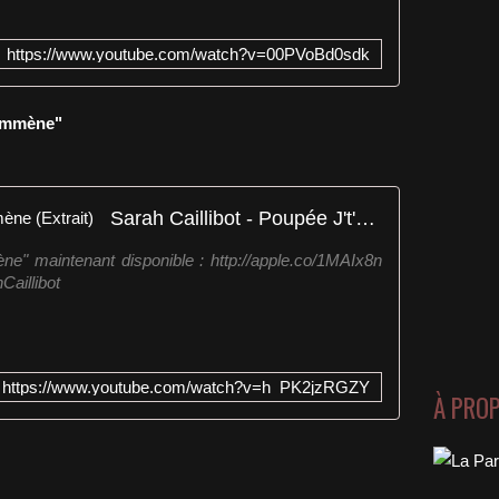
https://www.youtube.com/watch?v=00PVoBd0sdk
'Emmène"
Sarah Caillibot - Poupée J't'emmène (Extrait)
e" maintenant disponible : http://apple.co/1MAIx8n
Caillibot
https://www.youtube.com/watch?v=h_PK2jzRGZY
À PRO