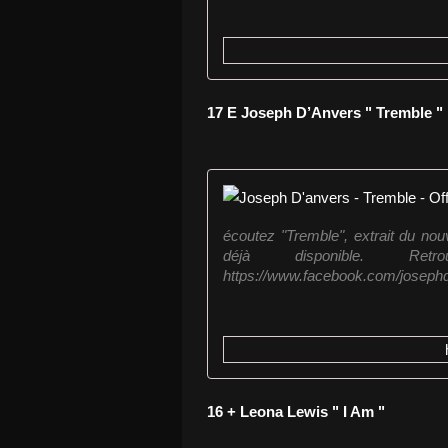
17 E Joseph D’Anvers " Tremble "
écoutez "Tremble", extrait du no
déjà disponible. Re
https://www.facebook.com/josephd
16 + Leona Lewis " I Am "