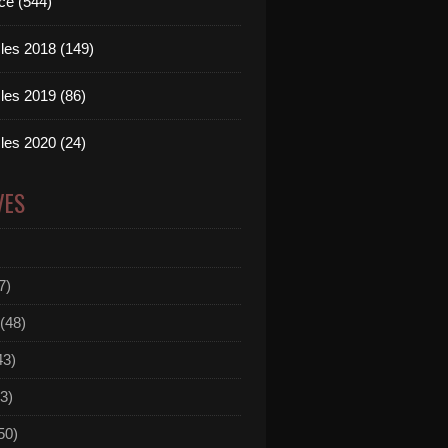
ce (544)
les 2018 (149)
les 2019 (86)
les 2020 (24)
 On Trees and Birds and Fire (Sam Feldt & Bloombox 
VES
7)
(48)
43)
3)
50)