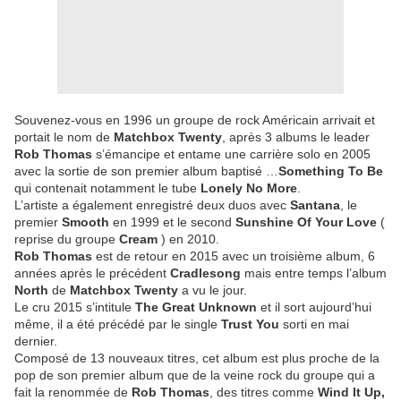
Souvenez-vous en 1996 un groupe de rock Américain arrivait et
portait le nom de
Matchbox Twenty
, après 3 albums le leader
Rob Thomas
s’émancipe et entame une carrière solo en 2005
avec la sortie de son premier album baptisé …
Something To Be
qui contenait notamment le tube
Lonely No More
.
L’artiste a également enregistré deux duos avec
Santana
, le
premier
Smooth
en 1999 et le second
Sunshine Of Your Love
(
reprise du groupe
Cream
) en 2010.
Rob Thomas
est de retour en 2015 avec un troisième album, 6
années après le précédent
Cradlesong
mais entre temps l’album
North
de
Matchbox Twenty
a vu le jour.
Le cru 2015 s’intitule
The Great Unknown
et il sort aujourd’hui
même, il a été précédé par le single
Trust You
sorti en mai
dernier.
Composé de 13 nouveaux titres, cet album est plus proche de la
pop de son premier album que de la veine rock du groupe qui a
fait la renommée de
Rob Thomas
, des titres comme
Wind It Up,