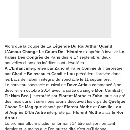
Alors que la troupe de
La Légende Du Roi Arthur Quand
L’Amour Change Le Cours De l’Histoire
s’apprête à investir
Le
Palais Des Congrès de Paris
dès le 17 septembre, deux
nouvelles chansons inédites sont dévoilées.
A L’Enfant
interprétée par
Zaho
et
Faire Comme Si
interprétée
par
Charlie Boisseau
et
Camille Lou
précèdent l’arrivée dans
les bacs de l’album intégral du spectacle le 11 septembre.
Le nouveau spectacle musical de
Dove Attia
a commencé à se
dévoiler en octobre 2014 avec la sortie du single
Mon Combat (
Tir Nam Beo )
interprété par
Florent Mothe
et
Zaho,
puis au gré
des mois qui ont suivi nous avons découvert les clips de
Quelque
Chose De Magique
chanté par
Florent Mothe
et
Camille Lou
et
Auprès D’Un Autre
interprété par
Florent Mothe
alias
le Roi
Arthur
.
Le premier album studio renfermant 14 titre est sorti en avril
dernier et le moins que l’on puisse dire c’est qu’il donne