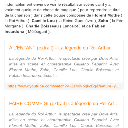
indéniablement envie de voir le résultat sur scène car il y a
vraiment quelque de chose de magique ( pour reprendre le titre
de la chanson ) dans cette troupe composée de
Florent Mothe
(
le Roi Arthur ),
Camille Lou
( la Reine Guenièvre ),
Zaho
( la Fée
Morgane ),
Charlie Boisseau
( Lancelot ) et de
Fabien
Incardona
( Méléagant ).
A L'ENFANT (extrait) - La légende du Roi Arthur
La légende du Roi Arthur, le spectacle créé par Dove Attia.
Mise en scène et chorégraphie Giuliano Peparini. Avec
Florent Mothe, Zaho, Camille Lou, Charlie Boisseau et
Fabien Incardona. Écout...
https://www.youtube.com/watch?v=2zMiNbqkcBg&feature=youtu.be
FAIRE COMME SI (extrait) La légende du Roi Arthur
La légende du Roi Arthur, le spectacle créé par Dove Attia.
Mise en scène et chorégraphie Giuliano Peparini. Avec
Florent Mothe, Zaho, Camille Lou, Charlie Boisseau et