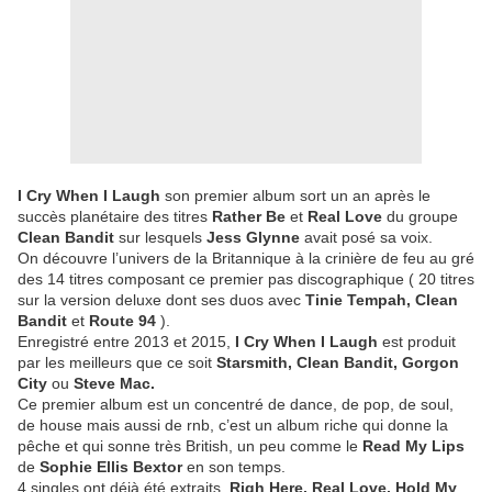
I Cry When I Laugh
son premier album sort un an après le
succès planétaire des titres
Rather Be
et
Real Love
du groupe
Clean Bandit
sur lesquels
Jess Glynne
avait posé sa voix.
On découvre l’univers de la Britannique à la crinière de feu au gré
des 14 titres composant ce premier pas discographique ( 20 titres
sur la version deluxe dont ses duos avec
Tinie Tempah, Clean
Bandit
et
Route 94
).
Enregistré entre 2013 et 2015,
I Cry When I Laugh
est produit
par les meilleurs que ce soit
Starsmith, Clean Bandit, Gorgon
City
ou
Steve Mac.
Ce premier album est un concentré de dance, de pop, de soul,
de house mais aussi de rnb, c’est un album riche qui donne la
pêche et qui sonne très British, un peu comme le
Read My Lips
de
Sophie Ellis Bextor
en son temps.
4 singles ont déjà été extraits,
Righ Here, Real Love, Hold My