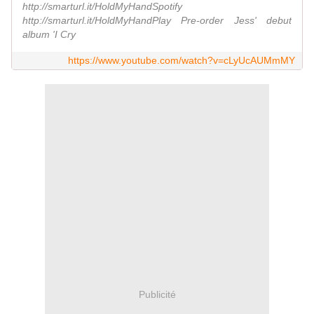
http://smarturl.it/HoldMyHandSpotify
http://smarturl.it/HoldMyHandPlay Pre-order Jess' debut
album 'I Cry
https://www.youtube.com/watch?v=cLyUcAUMmMY
Publicité