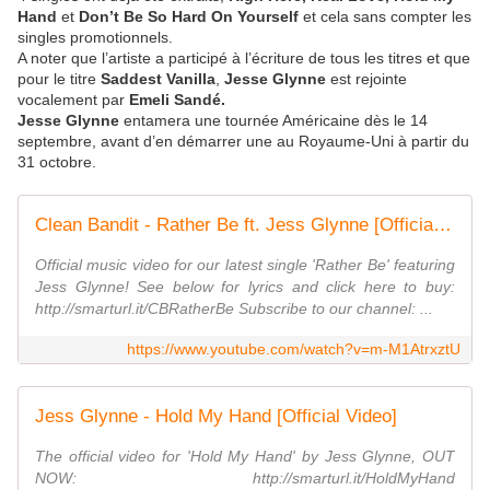
Hand
et
Don’t Be So Hard On Yourself
et cela sans compter les
singles promotionnels.
A noter que l’artiste a participé à l’écriture de tous les titres et que
pour le titre
Saddest Vanilla
,
Jesse Glynne
est rejointe
vocalement par
Emeli Sandé.
Jesse Glynne
entamera une tournée Américaine dès le 14
septembre, avant d’en démarrer une au Royaume-Uni à partir du
31 octobre.
Clean Bandit - Rather Be ft. Jess Glynne [Official Video]
Official music video for our latest single 'Rather Be' featuring
Jess Glynne! See below for lyrics and click here to buy:
http://smarturl.it/CBRatherBe Subscribe to our channel: ...
https://www.youtube.com/watch?v=m-M1AtrxztU
Jess Glynne - Hold My Hand [Official Video]
The official video for 'Hold My Hand' by Jess Glynne, OUT
NOW: http://smarturl.it/HoldMyHand