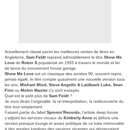
Actuellement classé parmi les meilleures ventes de titres en
Angleterre,
Sam Feldt
reprend admirablement le titre
Show Me
Love
de
Robin S
popularisé en 1993 à travers le monde et fer
de lance du mouvement house garage.
Show Me Love
est un classique des années 90, souvent repris,
jamais égalé, le titre compte quasiment une nouvelle version tous
les ans,
Michael Mind, Steve Angello & Laidback Luke, Sean
Finn
ou
Mobin Master
s’y sont essayés.
Quel est le petit plus de
Sam Feldt
?
Je vous dirais l’originalité, la ré-interprétation, la redécouverte du
titre tout simplement.
Faisant partie du label
Spinnin’Records,
l’artiste deep house
s’adjoint les services vocaux de
Kimberly Anne
et délivre une
version presque lounge et assez poétique de ce tube mémorable
à des années lumières des versions récentes qui dénaturaient