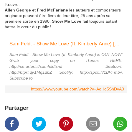
l’œuvre.
Allen George
et
Fred McFarlane
les auteurs et compositeurs
originaux peuvent être fiers de leur titre, 25 ans après sa
première sortie en 1990,
Show Me Love
fait toujours autant
battre le cœur du public !
Sam Feldt - Show Me Love (ft. Kimberly Anne) [Official Music Video]
Sam Feldt - Show Me Love (ft. Kimberly Anne) is OUT NOW!
Grab your copy on iTunes HERE:
http://smarturl.it/samfeldtsml Beatport:
http://btprt.dj/1Mq1dbZ Spotify: http://spoti.fi/1BPFmbA
Subscribe to
https://www.youtube.com/watch?v=AoHd5ShDvA0
Partager