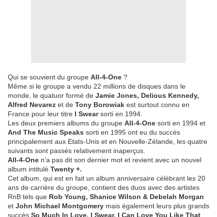
Qui se souvient du groupe
All-4-One
?
Même si le groupe a vendu 22 millions de disques dans le
monde, le quatuor formé de
Jamie Jones, Delious Kennedy,
Alfred Nevarez
et de
Tony Borowiak
est surtout connu en
France pour leur titre
I Swear
sorti en 1994.
Les deux premiers albums du groupe
All-4-One
sorti en 1994 et
And The Music Speaks
sorti en 1995 ont eu du succès
principalement aux Etats-Unis et en Nouvelle-Zélande, les quatre
suivants sont passés relativement inaperçus.
All-4-One
n’a pas dit son dernier mot et revient avec un nouvel
album intitulé
Twenty +.
Cet album, qui est en fait un album anniversaire célébrant les 20
ans de carrière du groupe, contient des duos avec des artistes
RnB tels que
Rob Young, Shanice Wilson & Debelah Morgan
et
John Michael Montgomery
mais également leurs plus grands
succès
So Much In Love, I Swear, I Can Love You Like That