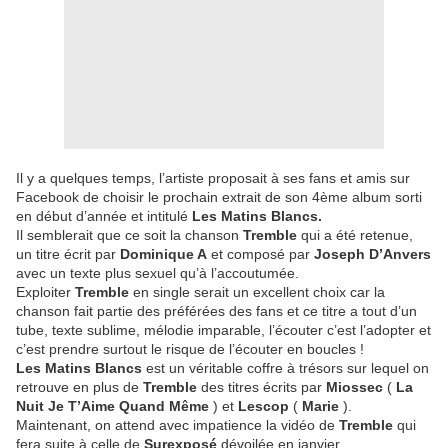
Il y a quelques temps, l’artiste proposait à ses fans et amis sur
Facebook de choisir le prochain extrait de son 4ème album sorti
en début d’année et intitulé
Les Matins Blancs.
Il semblerait que ce soit la chanson
Tremble
qui a été retenue,
un titre écrit par
Dominique A
et composé par
Joseph D’Anvers
avec un texte plus sexuel qu’à l’accoutumée.
Exploiter
Tremble
en single serait un excellent choix car la
chanson fait partie des préférées des fans et ce titre a tout d’un
tube, texte sublime, mélodie imparable, l’écouter c’est l’adopter et
c’est prendre surtout le risque de l’écouter en boucles !
Les Matins Blancs
est un véritable coffre à trésors sur lequel on
retrouve en plus de
Tremble
des titres écrits par
Miossec
(
La
Nuit Je T’Aime Quand Même
) et
Lescop
(
Marie
).
Maintenant, on attend avec impatience la vidéo de
Tremble
qui
fera suite à celle de
Surexposé
dévoilée en janvier.