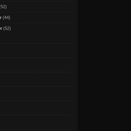
(52)
r
(44)
er
(52)