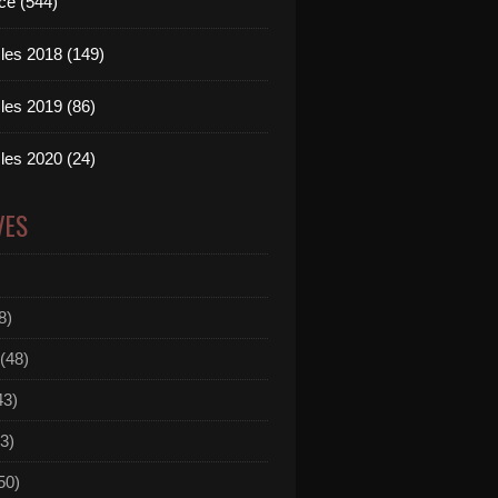
ce (544)
les 2018 (149)
les 2019 (86)
les 2020 (24)
VES
8)
(48)
43)
3)
50)