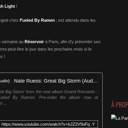
h Light
!
signé chez
Fueled By Ramen
; est attendu dans les
de semaine au
Réservoir
à Paris, afin d’y présenter ses
rra peut être le jour dans les prochains mois si le
s !
Nate Ruess: Great Big Storm (Audio)
Great Big Storm' from the new album Grand Romantic -
Fueled By Ramen. Pre-order the album now at
À PRO
o ...
https://www.youtube.com/watch?v=bJZ2V9oFg_Y