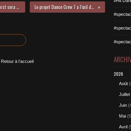
#Hit Dan
Le prochain single de Conchita Wurst sera Firestorm
Le projet Dance Crew 7 a l’œil du tigre !
#spectac
#spectac
#spectac
ARCHI
Retour à l'accueil
2026
Août
(
Juillet
Juin
(
Mai
(5
Avril
(