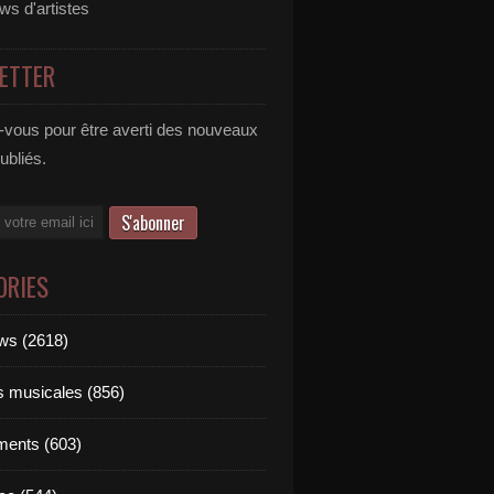
ews d'artistes
ETTER
vous pour être averti des nouveaux
publiés.
ORIES
ews (2618)
ts musicales (856)
ments (603)