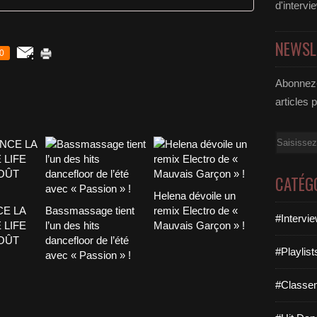
d'intervi
NEWSL
0
Abonnez-
articles 
Email
CATÉG
Helena dévoile un
CE LA
Bassmassage tient
remix Electro de «
#Intervi
 LIFE
l’un des hits
Mauvais Garçon » !
AOÛT
dancefloor de l’été
#Playlis
avec « Passion » !
#Classe