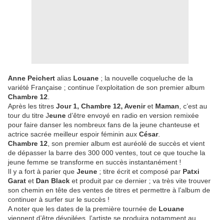
Anne Peichert
alias
Louane
; la nouvelle coqueluche de la
variété Française ; continue l’exploitation de son premier album
Chambre 12
.
Après les titres
Jour 1, Chambre 12, Avenir
et
Maman
, c’est au
tour du titre J
eune
d’être envoyé en radio en version remixée
pour faire danser les nombreux fans de la jeune chanteuse et
actrice sacrée meilleur espoir féminin aux
César
.
Chambre 12
, son premier album est auréolé de succès et vient
de dépasser la barre des 300 000 ventes, tout ce que touche la
jeune femme se transforme en succès instantanément !
Il y a fort à parier que
Jeune
; titre écrit et composé par
Patxi
Garat
et
Dan Black
et produit par ce dernier ; va très vite trouver
son chemin en tête des ventes de titres et permettre à l’album de
continuer à surfer sur le succès !
A noter que les dates de la première tournée de
Louane
viennent d’être dévoilées, l’artiste se produira notamment au