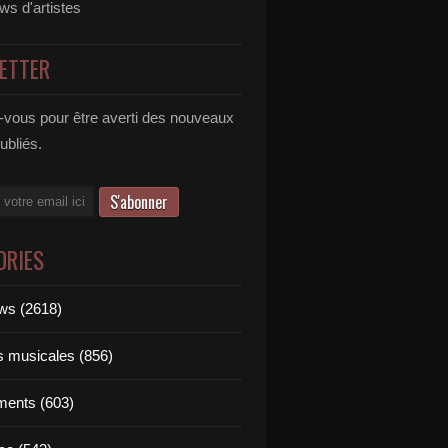
ews d'artistes
ETTER
vous pour être averti des nouveaux
publiés.
ORIES
ews (2618)
ts musicales (856)
ments (603)