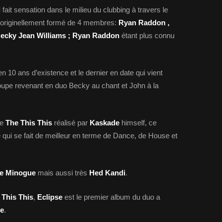
i
fait sensation dans le milieu du clubbing à travers le
t originellement formé de 4 membres:
Ryan Raddon
,
ecky Jean Williams ; Ryan Raddon
étant plus connu
n 10 ans d’existence et le dernier en date qui vient
oupe revenant en duo Becky au chant et John à la
de
The This This
réalisé par
Kaskade
himself, ce
qui se fait de meilleur en terme de Dance, de House et
ie Minogue
mais aussi très
Hed Kandi
.
 This This
,
Eclipse
est le premier album du duo a
e
.