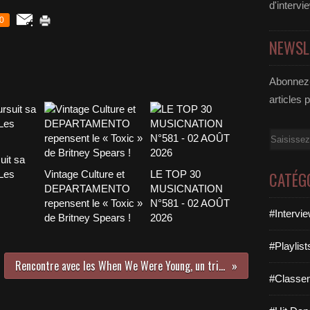
d'intervi
0
NEWSL
Abonnez-
articles 
Email
uit sa
 Les
Vintage Culture et
LE TOP 30
CATÉG
DEPARTAMENTO
MUSICNATION
repensent le « Toxic »
N°581 - 02 AOÛT
#Intervi
de Britney Spears !
2026
#Playlis
Rencontre avec les When We Were Young, un trio féminin au top du top !
#Classe