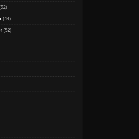
(52)
r
(44)
er
(52)