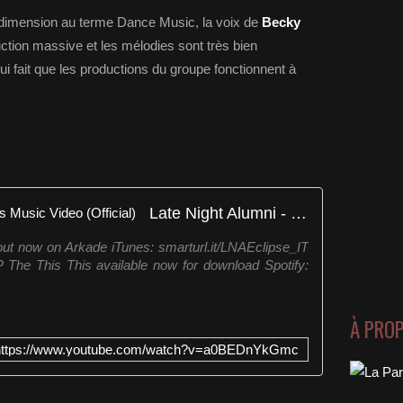
dimension au terme Dance Music, la voix de
Becky
tion massive et les mélodies sont très bien
 qui fait que les productions du groupe fonctionnent à
Late Night Alumni - The This This Music Video (Official)
out now on Arkade iTunes: smarturl.it/LNAEclipse_IT
P The This This available now for download Spotify:
À PRO
https://www.youtube.com/watch?v=a0BEDnYkGmc