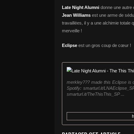
Late Night Alumni
donne une autre 
Jean Williams
est une arme de séduc
travaillées, il y a une alchimie totale
merveille !
Eclipse
est un gros coup de cœur !
merkley??? made this Eclipse is 
Spotify: smarturl.it/LNAEclipse_S
smarturl.it/TheThisThis_SP ...