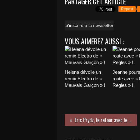
PARTAGER CET ARTICLE
Repost
S'inscrire à la newsletter
VOUS AIMEREZ AUSSI :
Helena dévoile un
Jeanne pours
remix Electro de «
route avec «
Mauvais Garçon » !
Règles » !
Eric Prydz, le retour avec le titre Generate !