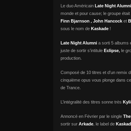
Le duo Américain
Late Night Alumn
monde et pour cause; le groupe étai
Finn Bjarnson , John Hancock
et
B
sous le nom de
Kaskade
!
Late Night Alumni
a sorti 5 albums e
juste de sortir s’intitule
Eclipse,
le gr
production.
Composé de 10 titres et d’un remix 
cinquième opus vous plonge dans ce 
de Trance.
L’intégralité des titres sonne très
Kyl
Annoncé en Février par le single
The
sortir sur
Arkade
, le label de
Kaskad