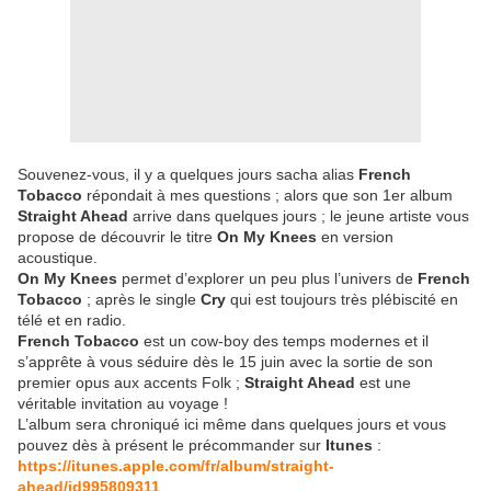
Souvenez-vous, il y a quelques jours sacha alias
French
Tobacco
répondait à mes questions ; alors que son 1er album
Straight Ahead
arrive dans quelques jours ; le jeune artiste vous
propose de découvrir le titre
On My Knees
en version
acoustique.
On My Knees
permet d’explorer un peu plus l’univers de
French
Tobacco
; après le single
Cry
qui est toujours très plébiscité en
télé et en radio.
French Tobacco
est un cow-boy des temps modernes et il
s’apprête à vous séduire dès le 15 juin avec la sortie de son
premier opus aux accents Folk ;
Straight Ahead
est une
véritable invitation au voyage !
L’album sera chroniqué ici même dans quelques jours et vous
pouvez dès à présent le précommander sur
Itunes
:
https://itunes.apple.com/fr/album/straight-
ahead/id995809311