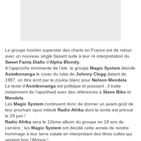
Le groupe Ivoirien superstar des charts en France est de retour
avec un nouveau single faisant suite à leur ré interprétation du
Sweet Fanta Diallo
d’
Alpha Blondy.
A l’approche imminente de l’été, le groupe
Magic System
dévoile
Asimbonanga
le cover du tube de
Johnny Clegg
datant de
1987, un titre écrit par le zoulou blanc pour
Nelson Mendela
.
Le texte d’
Asimbonanga
est politique et puissant , il traite
notamment de l’apartheid avec des références à
Steve Biko
et
Mendela
.
Les
Magic System
continuent donc de donner un avant-goût de
leur prochain opus intitulé
Radio Afrika
dont la sortie est prévue
le 29 juin !
Radio Afrika
sera le 12ème album du groupe en 18 ans de
carrière ; les
Magic System
ont décidé cette année de rendre
hommage à leur terre natale en interprétant des titres cultes qui
sentent bon l’Afrique !