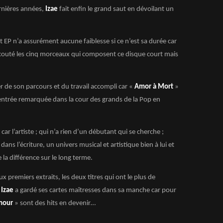
ernières années,
Izae
fait enfin le grand saut en dévoilant un
t EP n’a assurément aucune faiblesse si ce n’est sa durée car
 écouté les cinq morceaux qui composent ce disque court mais
er de son parcours et du travail accompli car «
Amor à Mort
»
entrée remarquée dans la cour des grands de la Pop en
 car l’artiste ; qui n’a rien d’un débutant qui se cherche ;
ns l’écriture, un univers musical et artistique bien à lui et
 la différence sur le long terme.
 premiers extraits, les deux titres qui ont le plus de
,
Izae
a gardé ses cartes maîtresses dans sa manche car pour
Amour
» sont des hits en devenir…