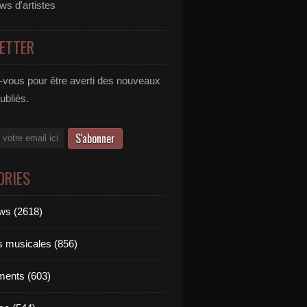
ews d'artistes
ETTER
vous pour être averti des nouveaux
publiés.
ORIES
ews (2618)
ts musicales (856)
ments (603)