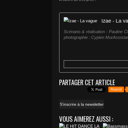
Izae - La v
Scénario & réalisation : Pauline Cl
photographie : Cypien MurAssista
PARTAGER CET ARTICLE
Repost
S'inscrire à la newsletter
VOUS AIMEREZ AUSSI :