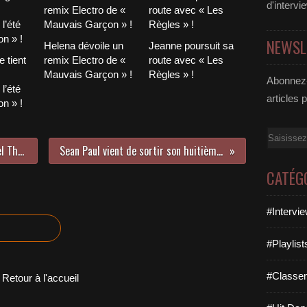
d'intervi
NEWSL
Helena dévoile un
Jeanne poursuit sa
 tient
remix Electro de «
route avec « Les
Mauvais Garçon » !
Règles » !
Abonnez-
l’été
articles 
n » !
Email
Seagma s’associe à Bald sur « Feel This Way » !
Sean Paul vient de sortir son huitième album !
CATÉG
#Intervi
#Playlis
#Classe
Retour à l'accueil