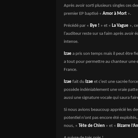
Après avoir sorti plusieurs singles ces d
premier EP baptisé «
Amor à Mort
».
Précédé par «
Bye !
» et «
La Vague
», ce
l’auditeur reste sur sa faim après avoir
intense.
Izae
a pris son temps mais il peut être fi
a tout pour permettre au chanteur une 
France.
Izae
fait du
Izae
et c’est une sacrée force
possède indéniablement une vraie patte da
aussi une signature vocale qui saura faire
Si nous avions beaucoup apprécié les deux
potentiel n’ont pas encore été exploités
nous, «
Tête de Chien
» et «
Bizarre l’
A suivre de très près !