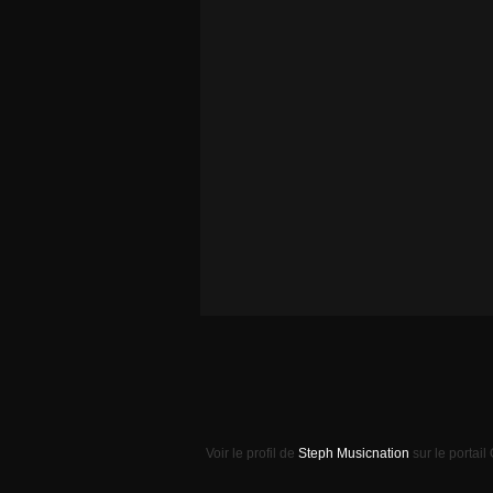
Voir le profil de
Steph Musicnation
sur le portail