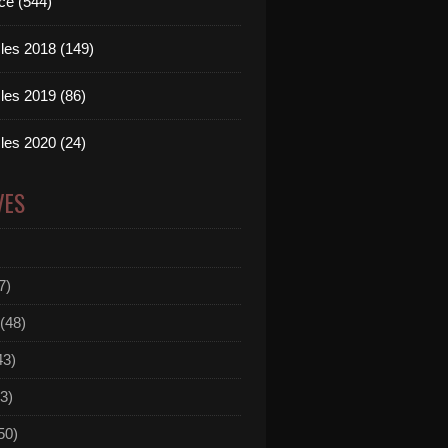
ce (544)
les 2018 (149)
les 2019 (86)
les 2020 (24)
VES
7)
(48)
43)
3)
50)