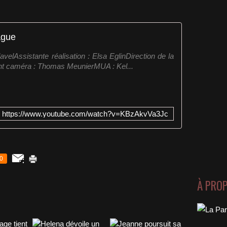
ague
avelAssistante réalisation : Elsa EglinDirection de la
nt caméra : Thomas MeunierMUA : Kel...
https://www.youtube.com/watch?v=KBzAkvVa3Jc
0
À PRO