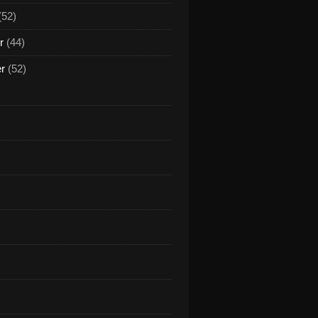
(52)
r
(44)
er
(52)