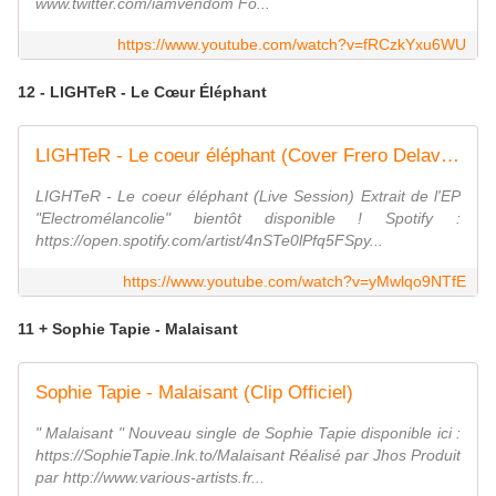
www.twitter.com/iamvendom Fo...
https://www.youtube.com/watch?v=fRCzkYxu6WU
12 - LIGHTeR - Le Cœur Éléphant
LIGHTeR - Le coeur éléphant (Cover Frero Delavega)
LIGHTeR - Le coeur éléphant (Live Session) Extrait de l'EP
"Electromélancolie" bientôt disponible ! Spotify :
https://open.spotify.com/artist/4nSTe0lPfq5FSpy...
https://www.youtube.com/watch?v=yMwlqo9NTfE
11 + Sophie Tapie - Malaisant
Sophie Tapie - Malaisant (Clip Officiel)
" Malaisant " Nouveau single de Sophie Tapie disponible ici :
https://SophieTapie.lnk.to/Malaisant Réalisé par Jhos Produit
par http://www.various-artists.fr...