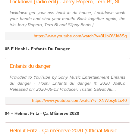
Lockdown (radio edit) - Jerry Ropero, Terri B!, Slippy Beats, Paper Head - #stayhome anti-virus song
lockdown get your ass back in da house, Lockdown wash
your hands and shut your mouth! Back together again, the
trio Jerry Ropero, Terri B! and Slippy Beats j...
https://www.youtube.com/watch?v=3l1bOVJd8Sg
05 E Hoshi - Enfants Du Danger
Enfants du danger
Provided to YouTube by Sony Music Entertainment Enfants
du danger · Hoshi Enfants du danger ℗ 2020 Jo&Co
Released on: 2020-05-13 Producer: Tristan Salvati Au...
https://www.youtube.com/watch?v=XNWosy5Lc40
04 + Helmut Fritz - Ça M'Énerve 2020
Helmut Fritz - Ça m'énerve 2020 (Official Music Video)