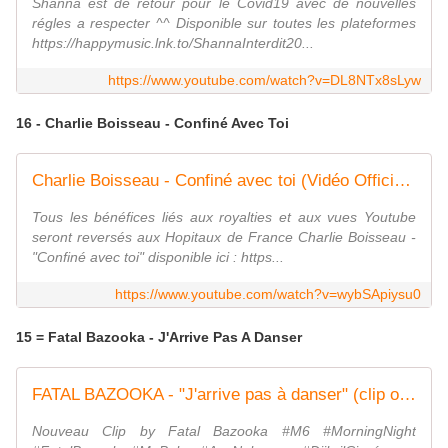
Shanna est de retour pour le Covid19 avec de nouvelles
régles a respecter ^^ Disponible sur toutes les plateformes
https://happymusic.lnk.to/ShannaInterdit20...
https://www.youtube.com/watch?v=DL8NTx8sLyw
16 - Charlie Boisseau - Confiné Avec Toi
Charlie Boisseau - Confiné avec toi (Vidéo Officielle)
Tous les bénéfices liés aux royalties et aux vues Youtube
seront reversés aux Hopitaux de France Charlie Boisseau -
"Confiné avec toi" disponible ici : https...
https://www.youtube.com/watch?v=wybSApiysu0
15 = Fatal Bazooka - J'Arrive Pas A Danser
FATAL BAZOOKA - "J'arrive pas à danser" (clip officiel)
Nouveau Clip by Fatal Bazooka #M6 #MorningNight