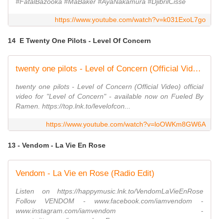
#FatalBazooka #MaBaker #AyaNakamura #DjibrilCissé
https://www.youtube.com/watch?v=k031ExoL7go
14 E Twenty One Pilots - Level Of Concern
twenty one pilots - Level of Concern (Official Video)
twenty one pilots - Level of Concern (Official Video) official
video for "Level of Concern" - available now on Fueled By
Ramen. https://top.lnk.to/levelofcon...
https://www.youtube.com/watch?v=loOWKm8GW6A
13 - Vendom - La Vie En Rose
Vendom - La Vie en Rose (Radio Edit)
Listen on https://happymusic.lnk.to/VendomLaVieEnRose
Follow VENDOM - www.facebook.com/iamvendom -
www.instagram.com/iamvendom -