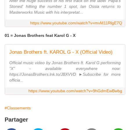
After the huge success of his first track on the label 'Papa's
Stoned' hitting the number 1 spot, Ian Ossia returns to
Masterworks Music with his interpretat...
https://www.youtube.com/watch?v=mvM11RlgE7Q
01 = Jonas Brothers feat Karol G - X
Jonas Brothers ft. KAROL G - X (Official Video)
Official music video by Jonas Brothers ft. Karol G performing
"X" - available everywhere now:
https://JonasBrothers.lnk.to/JBXVVD ►Subscribe for more
officia...
https://www.youtube.com/watch?v=9hGdmEwBwbg
#Classements
Partager