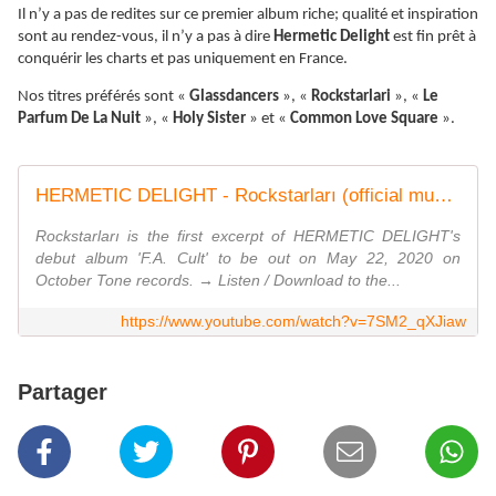
Il n’y a pas de redites sur ce premier album riche; qualité et inspiration
sont au rendez-vous, il n’y a pas à dire
Hermetic Delight
est fin prêt à
conquérir les charts et pas uniquement en France.
Nos titres préférés sont «
Glassdancers
», «
Rockstarlari
», «
Le
Parfum De La Nuit
», «
Holy Sister
» et «
Common Love Square
».
HERMETIC DELIGHT - Rockstarları (official music video)
Rockstarları is the first excerpt of HERMETIC DELIGHT's
debut album 'F.A. Cult' to be out on May 22, 2020 on
October Tone records. → Listen / Download to the...
https://www.youtube.com/watch?v=7SM2_qXJiaw
Partager