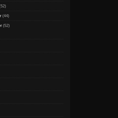
(52)
r
(44)
er
(52)