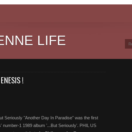
ENNE LIFE
ENESIS !
ut Seriously "Another Day In Paradise" was the first
ns' number-1 1989 album '...But Seriously'. PHIL US