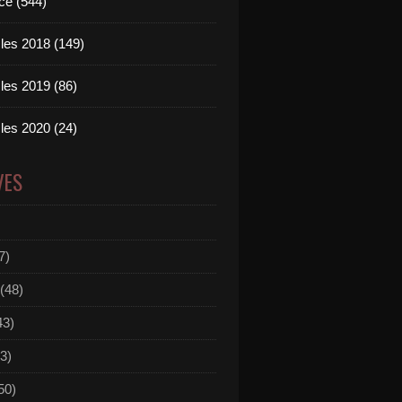
ce (544)
les 2018 (149)
les 2019 (86)
les 2020 (24)
VES
7)
(48)
43)
3)
50)