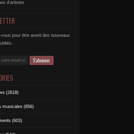
ews d'artistes
ETTER
vous pour être averti des nouveaux
publiés.
ORIES
ews (2618)
ts musicales (856)
ments (603)