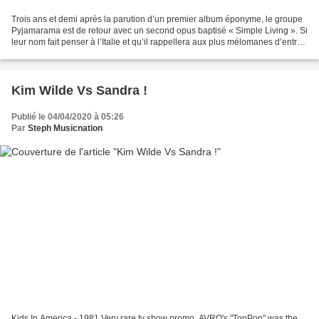
Trois ans et demi après la parution d’un premier album éponyme, le groupe
Pyjamarama est de retour avec un second opus baptisé « Simple Living ». Si
leur nom fait penser à l’Italie et qu’il rappellera aux plus mélomanes d’entre
vous le titre d’une chanson...
Kim Wilde Vs Sandra !
Publié le 04/04/2020 à 05:26
Par
Steph Musicnation
Kids In America - 1981 Very rare tv show promo. AVRO's "TopPop" was the