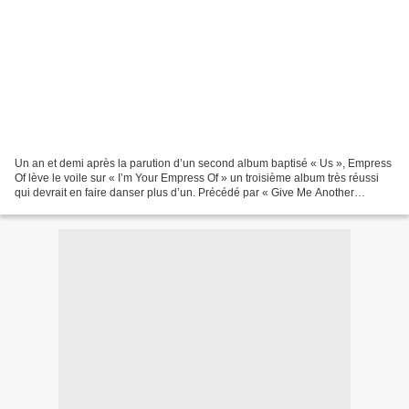
Un an et demi après la parution d’un second album baptisé « Us », Empress
Of lève le voile sur « I’m Your Empress Of » un troisième album très réussi
qui devrait en faire danser plus d’un. Précédé par « Give Me Another
Chance » et « Love Is A Drug »,...