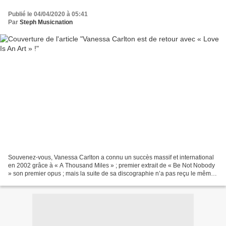
Publié le 04/04/2020 à 05:41
Par
Steph Musicnation
Souvenez-vous, Vanessa Carlton a connu un succès massif et international
en 2002 grâce à « A Thousand Miles » ; premier extrait de « Be Not Nobody
» son premier opus ; mais la suite de sa discographie n’a pas reçu le même
accueil de la part du public…...