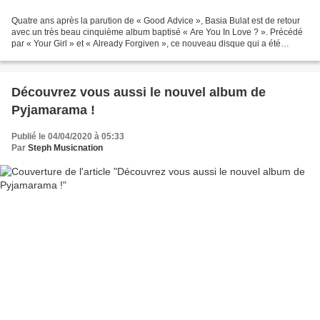
Quatre ans après la parution de « Good Advice », Basia Bulat est de retour
avec un très beau cinquième album baptisé « Are You In Love ? ». Précédé
par « Your Girl » et « Already Forgiven », ce nouveau disque qui a été
réalisé par Jim James est un petit...
Découvrez vous aussi le nouvel album de
Pyjamarama !
Publié le 04/04/2020 à 05:33
Par
Steph Musicnation