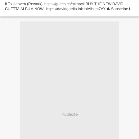
It To Heaven (Rework): https://guetta.co/mithrwk BUY THE NEW DAVID
GUETTA ALBUM NOW : https://davidguetta.lnk.to/Album7AY 🔔 Subscribe to
be n... 24 E DJ Skywalk - Love 2 Love Provided...
Publicité