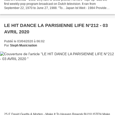
first weekly pop program broadcast on Dutch television. It ran from
September 22, 1970 to June 27, 1988. "To... Japan Ist Weit - 1984 Provided
to YouTube by Universal Music Group...
LE HIT DANCE LA PARISIENNE LIFE N°212 - 03
AVRIL 2020
Publié le 03/04/2020 à 06:02
Par
Steph Musicnation
25 E David Guetta & Morten - Make It To Heaven Rework BUY/LISTEN Make