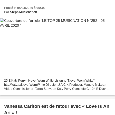
Publié le 05/04/2020 à 05:34
Par
Steph Musicnation
25 E Katy Perry - Never Worn White Listen to "Never Worn White":
http://katy.to/NeverWornWhite Director: J.A.C.K Producer: Maggie McLean
Video Commissioner: Targa Sahyoun Katy Perry Complete C... 24 E Duck
Sauce - Smiley Face Duck Sauce - Smiley Face...
Vanessa Carlton est de retour avec « Love Is An
Art » !