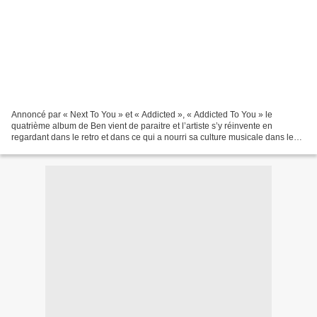
Annoncé par « Next To You » et « Addicted », « Addicted To You » le
quatrième album de Ben vient de paraitre et l’artiste s’y réinvente en
regardant dans le retro et dans ce qui a nourri sa culture musicale dans les
années 90. Accompagné sur son nouveau...