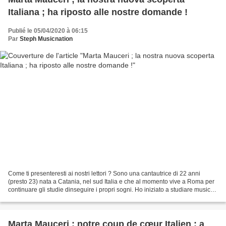
Italiana ; ha riposto alle nostre domande !
Publié le 05/04/2020 à 06:15
Par
Steph Musicnation
Come ti presenteresti ai nostri lettori ? Sono una cantautrice di 22 anni
(presto 23) nata a Catania, nel sud Italia e che al momento vive a Roma per
continuare gli studie dinseguire i propri sogni. Ho iniziato a studiare musica
all'età di 11 anni prendendo...
Marta Mauceri ; notre coup de cœur Italien ; a