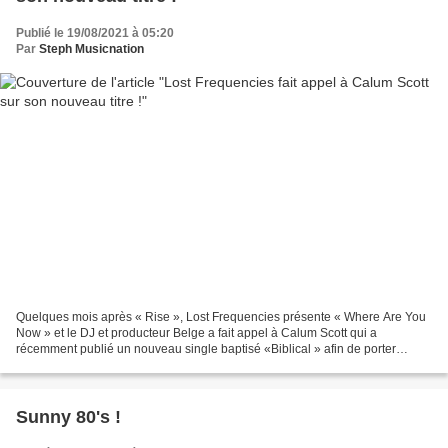
Publié le 19/08/2021 à 05:20
Par
Steph Musicnation
Quelques mois après « Rise », Lost Frequencies présente « Where Are You
Now » et le DJ et producteur Belge a fait appel à Calum Scott qui a
récemment publié un nouveau single baptisé «Biblical » afin de porter
vocalement son dernier né et la collaboration...
Sunny 80's !