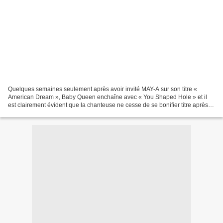
Quelques semaines seulement après avoir invité MAY-A sur son titre «
American Dream », Baby Queen enchaîne avec « You Shaped Hole » et il
est clairement évident que la chanteuse ne cesse de se bonifier titre après
titre. Celle qui a déjà une douzaine...