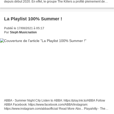
depuis début 2020. En effet, le groupe The Killers a profité pleinement de
cette période au ralenti pour...
La Playlist 100% Summer !
Publié le 17/08/2021 à 05:17
Par
Steph Musicnation
ABBA - Summer Night City Listen to ABBA: https://play.lnk.to/ABBA Follow
ABBA Facebook: https://www.facebook.com/ABBA/Instagram:
https://www.instagram.com/abbaofficial/ Read More Abo... Playahitty - The
Summer Is Magic Year: 1994 Alexia - The Summer Is...