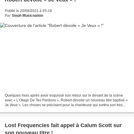
Publié le 20/08/2021 à 05:16
Par
Steph Musicnation
Quelques mois après avoir esquissé son retour sur le devant de la scène
avec « L’Otage De Tes Pardons », Robert dévoile un nouveau titre baptisé «
Je Veux ». Les choses se précisent pour la chanteuse qui sortira son très
attendu nouvel album « Le Chant...
Lost Frequencies fait appel à Calum Scott sur
son nouveau titre !