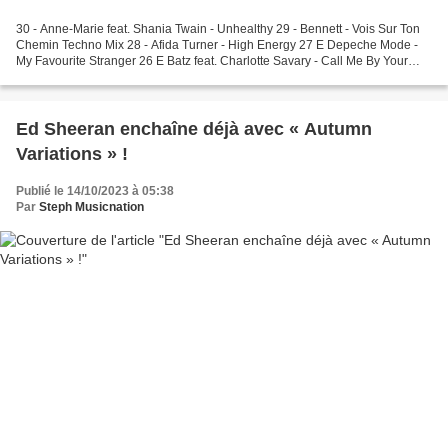
30 - Anne-Marie feat. Shania Twain - Unhealthy 29 - Bennett - Vois Sur Ton
Chemin Techno Mix 28 - Afida Turner - High Energy 27 E Depeche Mode -
My Favourite Stranger 26 E Batz feat. Charlotte Savary - Call Me By Your
Name 25 E Anastacia - Still...
Ed Sheeran enchaîne déjà avec « Autumn
Variations » !
Publié le 14/10/2023 à 05:38
Par
Steph Musicnation