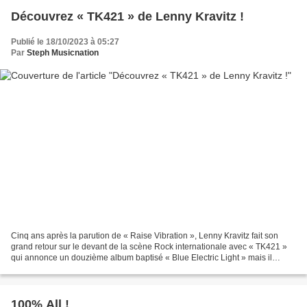
Découvrez « TK421 » de Lenny Kravitz !
Publié le 18/10/2023 à 05:27
Par
Steph Musicnation
Cinq ans après la parution de « Raise Vibration », Lenny Kravitz fait son
grand retour sur le devant de la scène Rock internationale avec « TK421 »
qui annonce un douzième album baptisé « Blue Electric Light » mais il
faudra se montrer patient puisque...
100% All !