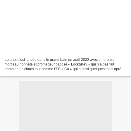
Lolahol s’est lancée dans le grand bain en août 2022 avec un premier
morceau honnête et prometteur baptisé « Lock&Key » qui n’a pas fait
trembler les charts tout comme l’EP « Go » qui a suivi quelques mois après
mais Lourdes Leon pourrait très rapidement...