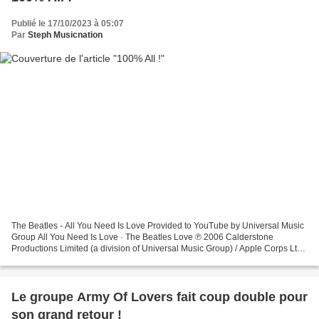
Publié le 17/10/2023 à 05:07
Par
Steph Musicnation
The Beatles - All You Need Is Love Provided to YouTube by Universal Music
Group All You Need Is Love · The Beatles Love ℗ 2006 Calderstone
Productions Limited (a division of Universal Music Group) / Apple Corps Ltd.
Released on: ... Mariah Carey - My...
Le groupe Army Of Lovers fait coup double pour
son grand retour !