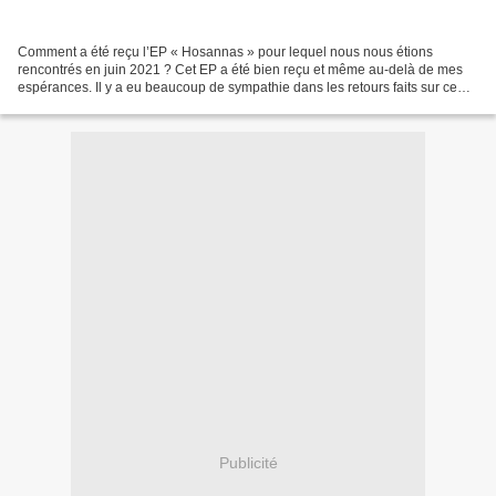
Comment a été reçu l’EP « Hosannas » pour lequel nous nous étions
rencontrés en juin 2021 ? Cet EP a été bien reçu et même au-delà de mes
espérances. Il y a eu beaucoup de sympathie dans les retours faits sur ce
disque et j’en ai été très content. La...
Publicité