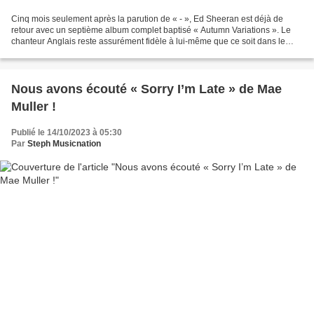
Cinq mois seulement après la parution de « - », Ed Sheeran est déjà de
retour avec un septième album complet baptisé « Autumn Variations ». Le
chanteur Anglais reste assurément fidèle à lui-même que ce soit dans le
son, l’interprétation mais aussi quant...
Nous avons écouté « Sorry I’m Late » de Mae
Muller !
Publié le 14/10/2023 à 05:30
Par
Steph Musicnation