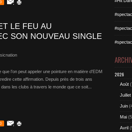
#Hit Dan
0
#spectac
T LE FEU AU
#spectac
EC SON NOUVEAU SINGLE
#spectac
sicnation
ARCHI
e que l’on peut appeler une pointure en matière d’EDM
2026
edire cette affirmation. Depuis près de trois ans
Août
(
ns les clubs à travers le monde que ce soit...
Juillet
Juin
(
Mai
(5
0
Avril
(