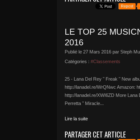
Repost
LE TOP 25 MUSIC
2016
Publié le
27 Mars 2016
par Steph Mu
Catégories :
#Classements
25 - Lana Del Rey " Freak " New al
http://lanadel.re/WrQNwc Amazon: http
http://lanadel.re/XWI6ZD More Lana D
Perretta " Miracle...
Lire la suite
PARTAGER CET ARTICLE