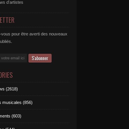
ews d'artistes
ETTER
vous pour être averti des nouveaux
publiés.
ORIES
ews (2618)
ts musicales (856)
ments (603)