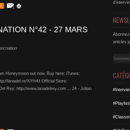
d'intervi
0
NEWSL
NATION N°42 - 27 MARS
Abonnez-
articles 
sicnation
Email
CATÉG
bum Honeymoon out now. Buy here: iTunes:
://lanadel.re/XiYh4J Official Store:
el Rey: http://www.lanadelrey.com ... 24 - Julian
#Intervi
#Playlis
#Classe