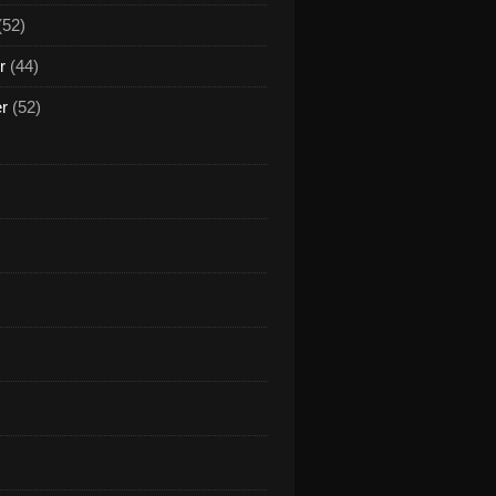
(52)
r
(44)
er
(52)