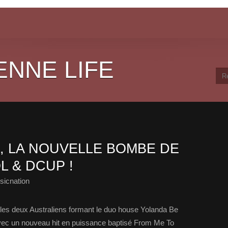
ENNE LIFE
, LA NOUVELLE BOMBE DE
 & DCUP !
sicnation
es deux Australiens formant le duo house Yolanda Be
vec un nouveau hit en puissance baptisé From Me To