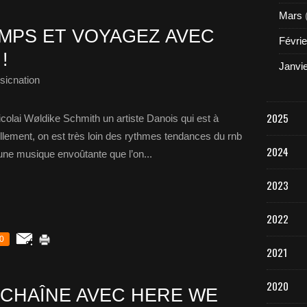
Mars
MPS ET VOYAGEZ AVEC
Févrie
!
Janvi
sicnation
2025
Nicolai Wøldike Schmith un artiste Danois qui est à
ellement, on est très loin des rythmes tendances du rnb
2024
e une musique envoûtante que l’on...
2023
2022
0
2021
2020
NCHAÎNE AVEC HERE WE