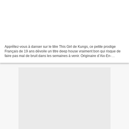
Apprêtez-vous à danser sur le titre This Girl de Kungs, ce petite prodige
Français de 19 ans dévoile un titre deep house vraiment bon qui risque de
faire pas mal de bruit dans les semaines à venir. Originaire d’Aix-En-
Provence et signé chez Barclay, Kungs...