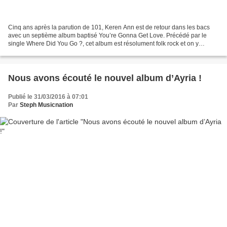
Cinq ans après la parution de 101, Keren Ann est de retour dans les bacs
avec un septième album baptisé You’re Gonna Get Love. Précédé par le
single Where Did You Go ?, cet album est résolument folk rock et on y
retrouve ce qui fait le succès de Keren...
Nous avons écouté le nouvel album d’Ayria !
Publié le 31/03/2016 à 07:01
Par
Steph Musicnation