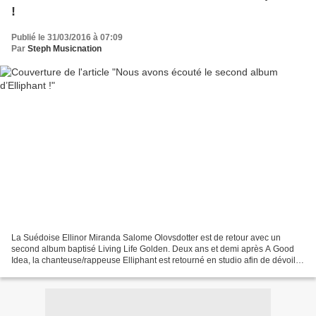
!
Publié le 31/03/2016 à 07:09
Par
Steph Musicnation
La Suédoise Ellinor Miranda Salome Olovsdotter est de retour avec un
second album baptisé Living Life Golden. Deux ans et demi après A Good
Idea, la chanteuse/rappeuse Elliphant est retourné en studio afin de dévoiler
une suite très attendue depuis la...