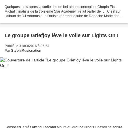
Quelques mois après la sortie de son bel album conceptuel Chopin Etc,
Michal ; finaliste de la troisième Star Academy ; refait parler de lui. C’est sur
l’album de DJ Adamus que l’artiste reprend le tube de Depeche Mode datant
de 1990 et présent sur l’album...
Le groupe Griefjoy lève le voile sur Lights On !
Publié le 31/03/2016 à 06:51
Par
Steph Musicnation
Godspeed le très attendu second album du groupe Niçois Griefjoy ne sortira