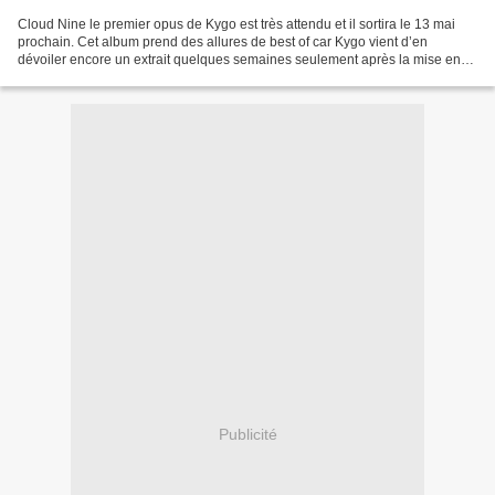
Cloud Nine le premier opus de Kygo est très attendu et il sortira le 13 mai
prochain. Cet album prend des allures de best of car Kygo vient d’en
dévoiler encore un extrait quelques semaines seulement après la mise en
ligne de Fragile enregistré avec Labrinth...
Publicité