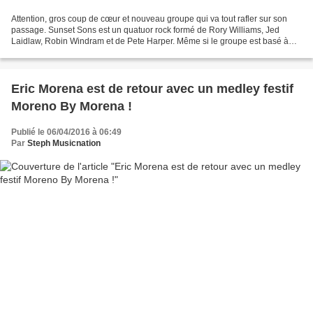
Attention, gros coup de cœur et nouveau groupe qui va tout rafler sur son
passage. Sunset Sons est un quatuor rock formé de Rory Williams, Jed
Laidlaw, Robin Windram et de Pete Harper. Même si le groupe est basé à
Hossegor, il est composé par des Anglais...
Eric Morena est de retour avec un medley festif
Moreno By Morena !
Publié le 06/04/2016 à 06:49
Par
Steph Musicnation