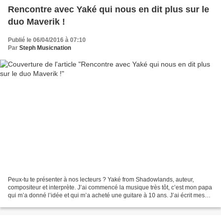
Rencontre avec Yaké qui nous en dit plus sur le
duo Maverik !
Publié le 06/04/2016 à 07:10
Par
Steph Musicnation
Peux-tu te présenter à nos lecteurs ? Yaké from Shadowlands, auteur,
compositeur et interprète. J’ai commencé la musique très tôt, c’est mon papa
qui m’a donné l’idée et qui m’a acheté une guitare à 10 ans. J’ai écrit mes
premières chansons à 15 ans....