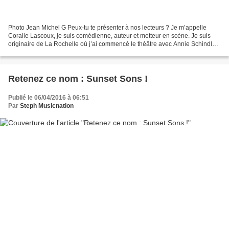
Photo Jean Michel G Peux-tu te présenter à nos lecteurs ? Je m’appelle
Coralie Lascoux, je suis comédienne, auteur et metteur en scène. Je suis
originaire de La Rochelle où j’ai commencé le théâtre avec Annie Schindler.
Tu as une grosse actualité en ce...
Retenez ce nom : Sunset Sons !
Publié le 06/04/2016 à 06:51
Par
Steph Musicnation