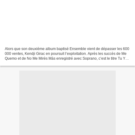
Alors que son deuxième album baptisé Ensemble vient de dépasser les 600
000 ventes, Kendji Girac en poursuit l’exploitation. Après les succès de Me
Quemo et de No Me Mirès Màs enregistré avec Soprano, c’est le titre Tu Y
Yo qui a été choisi pour continuer...