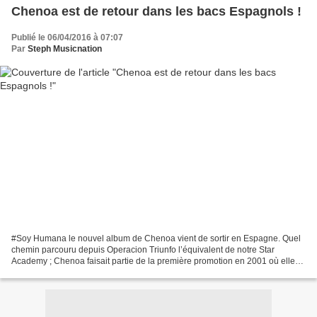
Chenoa est de retour dans les bacs Espagnols !
Publié le 06/04/2016 à 07:07
Par
Steph Musicnation
#Soy Humana le nouvel album de Chenoa vient de sortir en Espagne. Quel
chemin parcouru depuis Operacion Triunfo l’équivalent de notre Star
Academy ; Chenoa faisait partie de la première promotion en 2001 où elle
termina quatrième en finale. 14 années...