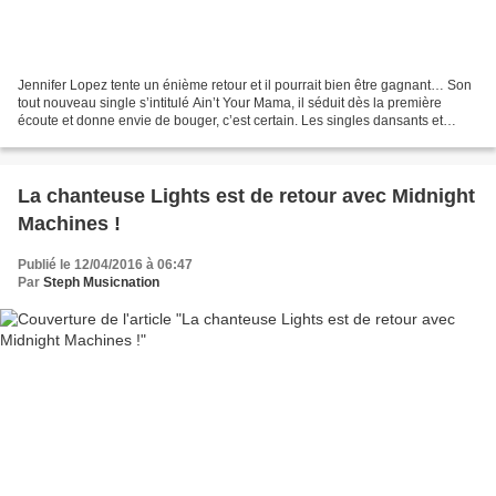
Jennifer Lopez tente un énième retour et il pourrait bien être gagnant… Son
tout nouveau single s’intitulé Ain’t Your Mama, il séduit dès la première
écoute et donne envie de bouger, c’est certain. Les singles dansants et
calientes, ça connait J.Lo et...
La chanteuse Lights est de retour avec Midnight
Machines !
Publié le 12/04/2016 à 06:47
Par
Steph Musicnation