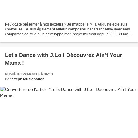
Peux-tu te présenter à nos lecteurs ? Je m’appelle Mila Auguste et je suis
chanteuse. Je suis également auteur, compositeur et arrangeuse avec mes
comparses de studio.Je développe mon projet musical depuis 2011 et mon
nouvel EP vient de sortir. Peux-tu...
Let’s Dance with J.Lo ! Découvrez Ain’t Your
Mama !
Publié le 12/04/2016 à 06:51
Par
Steph Musicnation