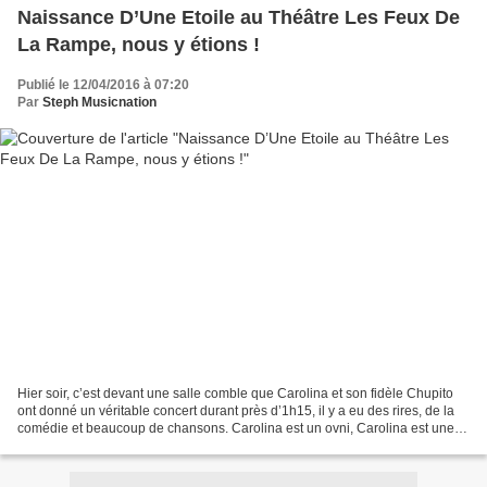
Naissance D’Une Etoile au Théâtre Les Feux De
La Rampe, nous y étions !
Publié le 12/04/2016 à 07:20
Par
Steph Musicnation
Hier soir, c’est devant une salle comble que Carolina et son fidèle Chupito
ont donné un véritable concert durant près d’1h15, il y a eu des rires, de la
comédie et beaucoup de chansons. Carolina est un ovni, Carolina est une
diva, Carolina est plus qu’une...