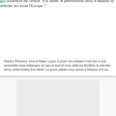
Prenez Rihanna, Inna et Major Lazer, à priori ces artistes n’ont rien à voir
ensemble mais mélangez un peu le tout et vous obtenez BonBon le premier
hit du phénomène Era Istrefi. La jeune artiste nous arrive d’Albanie et il aura
fallu seulement quelques...