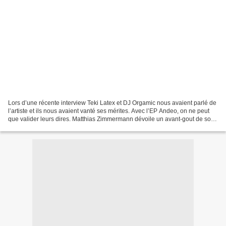
Lors d’une récente interview Teki Latex et DJ Orgamic nous avaient parlé de
l’artiste et ils nous avaient vanté ses mérites. Avec l’EP Andeo, on ne peut
que valider leurs dires. Matthias Zimmermann dévoile un avant-gout de son
premier album éponyme qui...