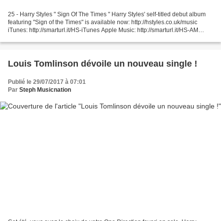
25 - Harry Styles " Sign Of The Times " Harry Styles' self-titled debut album
featuring "Sign of the Times" is available now: http://hstyles.co.uk/music
iTunes: http://smarturl.it/HS-iTunes Apple Music: http://smarturl.it/HS-AM
Spotify: ... 24 - Louis...
Louis Tomlinson dévoile un nouveau single !
Publié le 29/07/2017 à 07:01
Par
Steph Musicnation