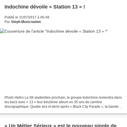
Indochine dévoile « Station 13 » !
Publié le 31/07/2017 à 06:48
Par
Steph Musicnation
Photo Hidiro Le 08 septembre prochain, le groupe Indochine reviendra dans
les bacs avec « 13 » leur treizième album en 35 ans de carrière
discographique. Quatre ans et demi après « Black City Parade », la bande à
Nicola Sirkis a annoncé la bonne nouvelle...
« Un Métier Sérieux » est le nouveau single de