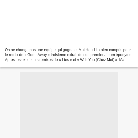
On ne change pas une équipe qui gagne et Mat Hood l’a bien compris pour
le remix de « Gone Away » troisième extrait de son premier album éponyme.
Après les excellents remixes de « Lies » et « With You (Chez Moi) », Mat
Hood a de nouveau fait appel à Ben...