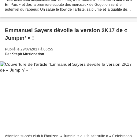
En Paix » et dès la première écoute des morceaux de Gogo, on sent le
potentiel du rappeur. On salue le flow de l’artiste, sa plume et la qualité de
ses productions. Trois titres,...
Emmanuel Sayers dévoile la version 2K17 de «
Jumpin’ » !
Publié le 29/07/2017 à 06:55
Par
Steph Musicnation
Attention succès club à l’horizon, « Jumpin’ » qui faisait suite à « Celebration