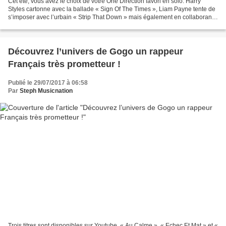
Cet été, vous avez le choix de votre One Direction favori en solo. Harry
Styles cartonne avec la ballade « Sign Of The Times », Liam Payne tente de
s’imposer avec l’urbain « Strip That Down » mais également en collaborant
avec Zedd sur « Get Low » et...
Découvrez l’univers de Gogo un rappeur
Français très prometteur !
Publié le 29/07/2017 à 06:58
Par
Steph Musicnation
Trois titres sont disponibles sur Youtube, « Au Calme », « Echec Et Mat » et «