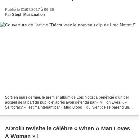
Publié le 31/07/2017 à 06:39
Par
Steph Musicnation
Sorti en mars dernier, le premier album de Loïc Nottet a bénéficié d’un bel
accueil de la part du public et après avoir défendu par « Million Eyes », «
Selfocracy » l’est maintenant par « Mud Blood » qui vient de se parer d’un
clip vidéo tout aussi chorégraphié...
ADroiD revisite le célèbre « When A Man Loves
A Woman » !