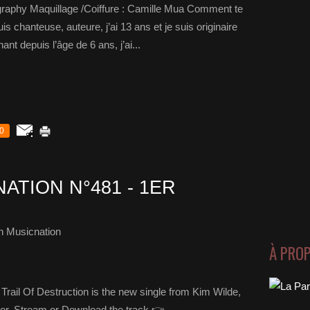
ography Maquillage /Coiffure : Camille Mua Comment te
is chanteuse, auteure, j’ai 13 ans et je suis originaire
nt depuis l’âge de 6 ans, j’ai...
0
ATION N°481 - 1ER
h Musicnation
À PRO
 Trail Of Destruction is the new single from Kim Wilde,
er. Stream or Download the track 👉