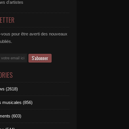
ews d'artistes
ETTER
vous pour être averti des nouveaux
publiés.
ORIES
ews (2618)
ts musicales (856)
ments (603)