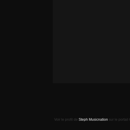
Voir le profil de
Steph Musicnation
sur le portail