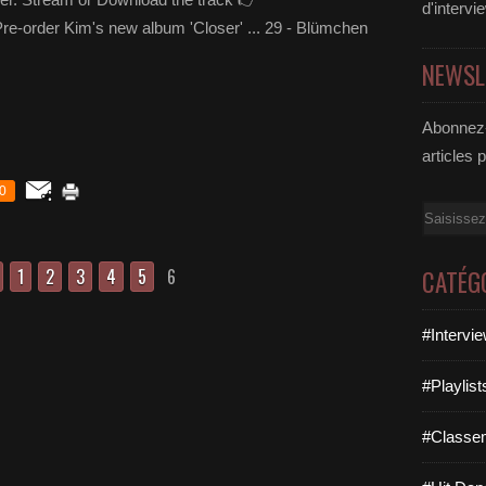
d'intervi
re-order Kim's new album 'Closer' ... 29 - Blümchen
NEWSL
Abonnez-
articles 
0
Email
1
2
3
4
5
6
CATÉG
#Intervi
#Playlis
#Classe