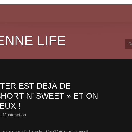
ENNE LIFE
TER EST DÉJÀ DE
HORT N’ SWEET » ET ON
EUX !
h Musicnation
a parution d’« Emails I Can’t Send » qui avait