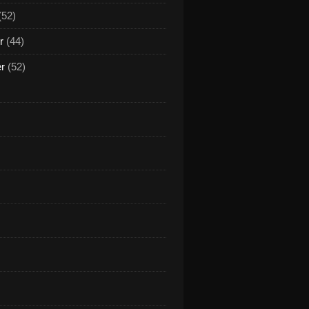
(52)
r
(44)
er
(52)