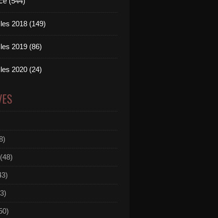
ce (544)
les 2018 (149)
les 2019 (86)
les 2020 (24)
VES
8)
(48)
43)
3)
50)