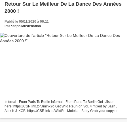
Retour Sur Le Meilleur De La Dance Des Années
2000 !
Publié le 05/11/2020 à 06:11
Par
Steph Musicnation
Infernal - From Paris To Berlin Infernal - From Paris To Berlin Get it/listen
here: https://CSR.lnk.to/UmlnkYo Get Wild Reunion Vol. 4 mixed by Sash!,
Alex K & KCB: https://CSR.lnk.to/WildR... Molella - Baby Grab your copy on
iTunes: https://itunes.apple.com/it/album/baby!/id368775818...