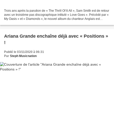
Trois ans après la parution de « The Thrill Of It All », Sam Smith est de retour
avec un troisième pas discographique intitulé « Love Goes ». Précédé par «
My Oasis » et « Diamonds », le nouvel album du chanteur Anglais est
actuellement défendu par «...
Ariana Grande enchaîne déjà avec « Positions »
!
Publié le 03/11/2020 à 06:31
Par
Steph Musicnation