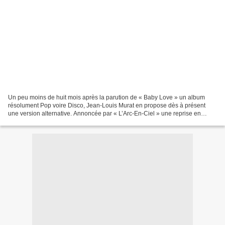
Un peu moins de huit mois après la parution de « Baby Love » un album
résolument Pop voire Disco, Jean-Louis Murat en propose dès à présent
une version alternative. Annoncée par « L’Arc-En-Ciel » une reprise en
français de « L’Arcobelano » du chanteur...