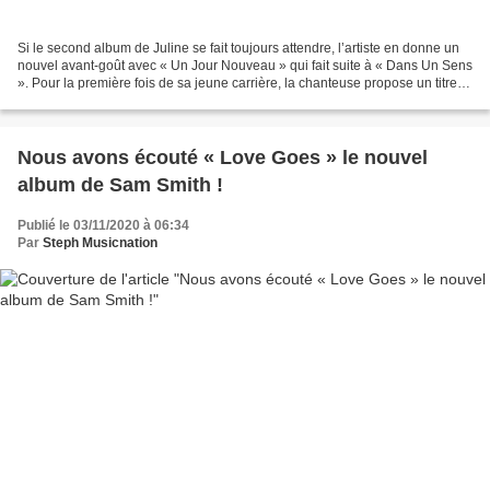
Si le second album de Juline se fait toujours attendre, l’artiste en donne un
nouvel avant-goût avec « Un Jour Nouveau » qui fait suite à « Dans Un Sens
». Pour la première fois de sa jeune carrière, la chanteuse propose un titre
enregistré en duo et...
Nous avons écouté « Love Goes » le nouvel
album de Sam Smith !
Publié le 03/11/2020 à 06:34
Par
Steph Musicnation