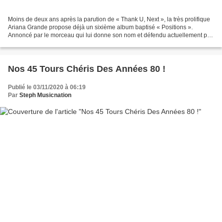
Moins de deux ans après la parution de « Thank U, Next », la très prolifique
Ariana Grande propose déjà un sixième album baptisé « Positions ».
Annoncé par le morceau qui lui donne son nom et défendu actuellement par
« 34+35 », le nouveau disque de la...
Nos 45 Tours Chéris Des Années 80 !
Publié le 03/11/2020 à 06:19
Par
Steph Musicnation