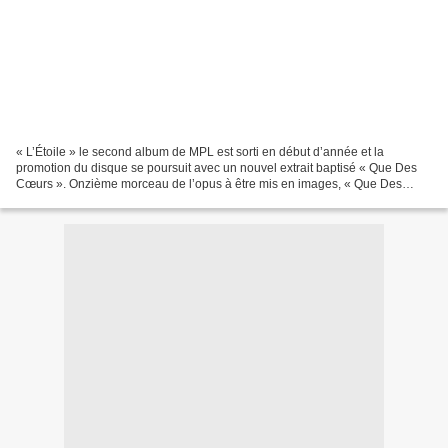
« L’Étoile » le second album de MPL est sorti en début d’année et la
promotion du disque se poursuit avec un nouvel extrait baptisé « Que Des
Cœurs ». Onzième morceau de l’opus à être mis en images, « Que Des
Cœurs » est pour nous le très gros point fort...