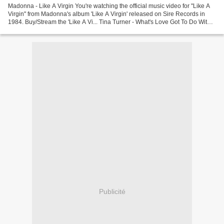
Madonna - Like A Virgin You're watching the official music video for "Like A
Virgin" from Madonna's album 'Like A Virgin' released on Sire Records in
1984. Buy/Stream the 'Like A Vi... Tina Turner - What's Love Got To Do With It
Official video of Tina...
Publicité