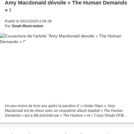
Amy Macdonald dévoile « The Human Demands
» !
Publié le 04/11/2020 à 06:36
Par
Steph Musicnation
Un peu moins de trois ans après la parution d’ « Under Stars », Amy
Macdonald est de retour avec un cinquième album baptisé « The Human
Demands » qui a été précédé par « The Hudson » et « Crazy Shade Of Blue
». Produit par Jim Abbiss, « The Human Demands...