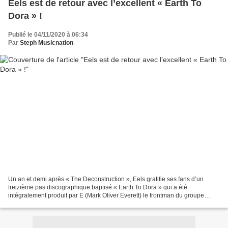
Eels est de retour avec l’excellent « Earth To
Dora » !
Publié le 04/11/2020 à 06:34
Par
Steph Musicnation
Un an et demi après « The Deconstruction », Eels gratifie ses fans d’un
treizième pas discographique baptisé « Earth To Dora » qui a été
intégralement produit par E (Mark Oliver Everett) le frontman du groupe
Américain. Ce nouvel album qui est indéniablement...